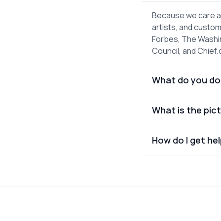
Because we care ab
artists, and custom
Forbes, The Washin
Council, and Chief
What do you do
What is the pict
How do I get he
Footer