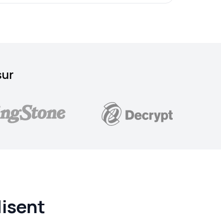
sur
disent