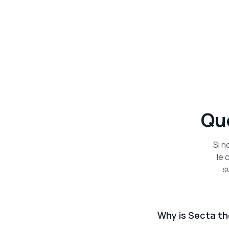
Qu
Si n
le 
s
Why is Secta th