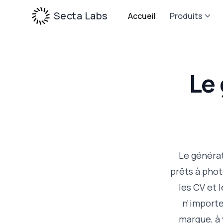
Secta Labs
Accueil
Produits
Le
Le générat
prêts à phot
les CV et 
n'importe
marque, à 