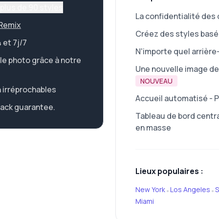
plus de 90 styles
La confidentialité des
 Remix
Créez des styles bas
 et 7j/7
N'importe quel arrière
le photo grâce à notre
Une nouvelle image d
NOUVEAU
n irréprochables
Accueil automatisé - P
ack guarantee.
Tableau de bord centra
en masse
Lieux populaires :
New York
Los Angeles
S
•
•
Miami