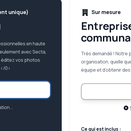
ent unique)
Sur mesure
9
Entrepris
communa
ssionnelles en haute
Seulement avec Secta,
Très demandé ! Notre 
t éditez vos photos
organisation, quelle que
.</0>
équipe et d’obtenir de
s
tion...
Ce qui est inclus :