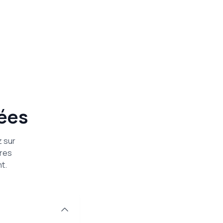
ées
z sur
ures
t.