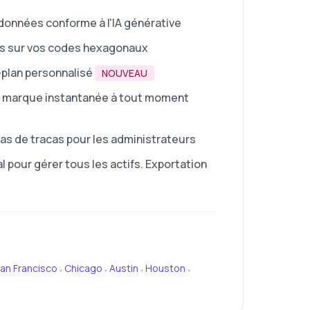
 données conforme à l'IA générative
és sur vos codes hexagonaux
-plan personnalisé
NOUVEAU
e marque instantanée à tout moment
as de tracas pour les administrateurs
l pour gérer tous les actifs. Exportation
an Francisco
Chicago
Austin
Houston
•
•
•
•