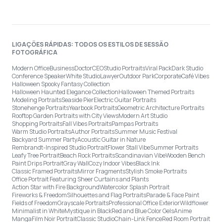
LIGAÇÕES RÁPIDAS: TODOS OS ESTILOS DE SESSÃO
FOTOGRÁFICA
Modern Office
Business
Doctor
CEO
Studio Portraits
Viral Pack
Dark Studio
Conference Speaker
White Studio
Lawyer
Outdoor Park
Corporate
Café Vibes
Halloween Spooky Fantasy Collection
Halloween Haunted Elegance Collection
Halloween Themed Portraits
Modeling Portraits
Seaside Pier
Electric Guitar Portraits
Stonehenge Portraits
Yearbook Portraits
Geometric Architecture Portraits
Rooftop Garden Portraits with City Views
Modern Art Studio
Shopping Portraits
Fall Vibes Portraits
Pampas Portraits
Warm Studio Portraits
Author Portraits
Summer Music Festival
Backyard Summer Party
Acoustic Guitar in Nature
Rembrandt-Inspired Studio Portrait
Flower Stall Vibe
Summer Portraits
Leafy Tree Portrait
Beach Rock Portraits
Scandinavian Vibe
Wooden Bench
Paint Drips Portrait
Gray Wall
Cozy Indoor Vibes
Black Ink
Classic Framed Portraits
Mirror Fragments
Stylish Smoke Portraits
Office Portrait Featuring Sheer Curtains and Plants
Action Star with Fire Background
Watercolor Splash Portrait
Fireworks & Freedom
Silhouettes and Flag Portraits
Parade & Face Paint
Fields of Freedom
Grayscale Portraits
Professional Office Exterior
Wildflower
Minimalist in White
Mystique in Black
Red and Blue Color Gels
Anime
Manga
Film Noir Portrait
Classic Studio
Chain-Link Fence
Red Room Portrait