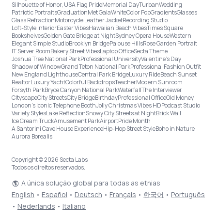
Silhouette of Honor, USA Flag Pride
Memorial Day
Turban
Wedding
Patriotic Portraits
Graduation
Met Gala
White
Color Pop
Gradients
Glasses
Glass Refraction
Motorcycle Leather Jacket
Recording Studio
Loft-Style Interior
Easter Vibes
Hawaiian Beach Vibes
Times Square
Bookshelves
Golden Gate Bridge at Night
Sydney Opera House
Western
Elegant Simple Studio
Brooklyn Bridge
Palouse Hills
Rose Garden Portrait
IT Server Room
Bakery Street Vibes
Laptop Office
Secta Theme
Joshua Tree National Park
Professional University
Valentine's Day
Shadow of Window
Grand Teton National Park
Professional Fashion Outfit
New England Lighthouse
Central Park Bridge
Luxury Ride
Beach Sunset
Realtor
Luxury Yacht
Colorful Backdrops
Teacher
Modern Sunroom
Forsyth Park
Bryce Canyon National Park
Waterfall
The Interviewer
Cityscape
City Streets
City Bridge
Birthday
Professional Office
Old Money
London’s Iconic Telephone Booth
Jolly Christmas Vibes HD
Podcast Studio
Variety Styles
Lake Reflection
Snowy City Streets at Night
Brick Wall
Ice Cream Truck
Amusement Park
Airport
Pride Month
A Santorini Cave House Experience
Hip-Hop Street Style
Boho in Nature
Aurora Borealis
Copyright © 2026 Secta Labs
Todos os direitos reservados.
A única solução global para todas as etnias
English
•
Español
•
Deutsch
•
Français
•
한국어
•
Português
•
Nederlands
•
Italiano