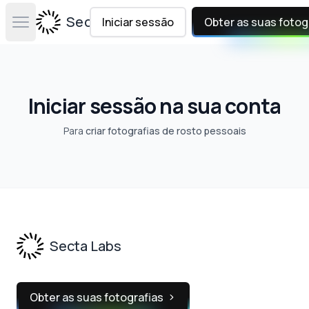
Secta Labs
Iniciar sessão
Obter as suas fotog
Open main menu
Iniciar sessão na sua conta
Para
criar fotografias de rosto pessoais
Footer
Secta Labs
Obter as suas fotografias