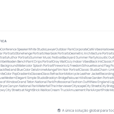
FICA
o
Conference Speaker
White Studio
Lawyer
Outdoor Park
Corporate
Café Vibes
Hallowee
ar Portraits
Stonehenge Portraits
Yearbook Portraits
Geometric Architecture Portraits
traits
Author Portraits
Summer Music Festival
Backyard Summer Party
Acoustic Gui
Vibe
Wooden Bench
Paint Drips Portrait
Gray Wall
Cozy Indoor Vibes
Black Ink
Classic 
re Background
Watercolor Splash Portrait
Fireworks & Freedom
Silhouettes and Flag Po
lack
Red and Blue Color Gels
Anime
Manga
Film Noir Portrait
Classic Studio
Chain-Link
ite
Color Pop
Gradients
Glasses
Glass Refraction
Motorcycle Leather Jacket
Recording
use
Western
Elegant Simple Studio
Brooklyn Bridge
Palouse Hills
Rose Garden Portrait
w of Window
Grand Teton National Park
Professional Fashion Outfit
New England Li
Bryce Canyon National Park
Waterfall
The Interviewer
Cityscape
City Streets
City Brid
owy City Streets at Night
Brick Wall
Ice Cream Truck
Amusement Park
Airport
Pride M
A única solução global para to