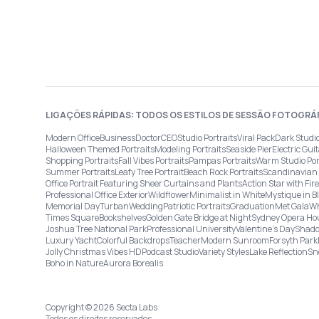
LIGAÇÕES RÁPIDAS: TODOS OS ESTILOS DE SESSÃO FOTOGRÁ
Modern Office
Business
Doctor
CEO
Studio Portraits
Viral Pack
Dark Studi
Halloween Themed Portraits
Modeling Portraits
Seaside Pier
Electric Guit
Shopping Portraits
Fall Vibes Portraits
Pampas Portraits
Warm Studio Por
Summer Portraits
Leafy Tree Portrait
Beach Rock Portraits
Scandinavian 
Office Portrait Featuring Sheer Curtains and Plants
Action Star with Fi
Professional Office Exterior
Wildflower
Minimalist in White
Mystique in B
Memorial Day
Turban
Wedding
Patriotic Portraits
Graduation
Met Gala
Wh
Times Square
Bookshelves
Golden Gate Bridge at Night
Sydney Opera Ho
Joshua Tree National Park
Professional University
Valentine's Day
Shado
Luxury Yacht
Colorful Backdrops
Teacher
Modern Sunroom
Forsyth Park
Jolly Christmas Vibes HD
Podcast Studio
Variety Styles
Lake Reflection
Sn
Boho in Nature
Aurora Borealis
Copyright © 2026 Secta Labs
Todos os direitos reservados.