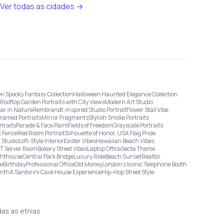
Ver todas as cidades →
n Spooky Fantasy Collection
Halloween Haunted Elegance Collection
Rooftop Garden Portraits with City Views
Modern Art Studio
tar in Nature
Rembrandt-Inspired Studio Portrait
Flower Stall Vibe
Framed Portraits
Mirror Fragments
Stylish Smoke Portraits
rtraits
Parade & Face Paint
Fields of Freedom
Grayscale Portraits
 Fence
Red Room Portrait
Silhouette of Honor, USA Flag Pride
 Studio
Loft-Style Interior
Easter Vibes
Hawaiian Beach Vibes
IT Server Room
Bakery Street Vibes
Laptop Office
Secta Theme
ghthouse
Central Park Bridge
Luxury Ride
Beach Sunset
Realtor
ge
Birthday
Professional Office
Old Money
London’s Iconic Telephone Booth
onth
A Santorini Cave House Experience
Hip-Hop Street Style
das as etnias