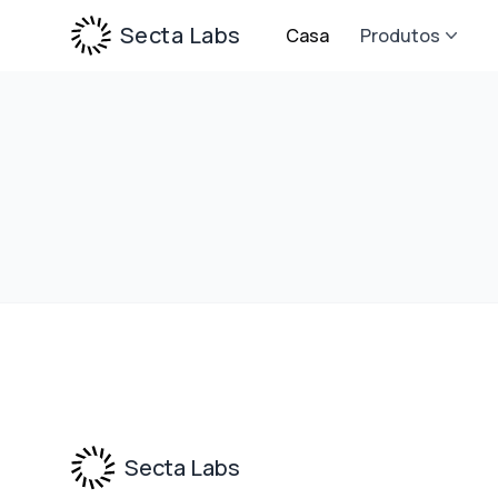
Secta Labs
Casa
Produtos
Footer
Secta Labs