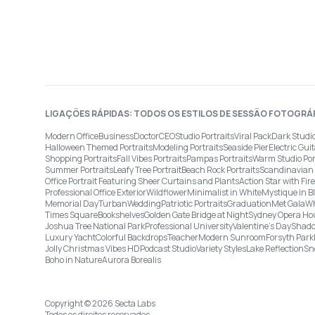
LIGAÇÕES RÁPIDAS: TODOS OS ESTILOS DE SESSÃO FOTOGRÁ
Modern Office
Business
Doctor
CEO
Studio Portraits
Viral Pack
Dark Studi
Halloween Themed Portraits
Modeling Portraits
Seaside Pier
Electric Guit
Shopping Portraits
Fall Vibes Portraits
Pampas Portraits
Warm Studio Por
Summer Portraits
Leafy Tree Portrait
Beach Rock Portraits
Scandinavian 
Office Portrait Featuring Sheer Curtains and Plants
Action Star with Fi
Professional Office Exterior
Wildflower
Minimalist in White
Mystique in B
Memorial Day
Turban
Wedding
Patriotic Portraits
Graduation
Met Gala
Wh
Times Square
Bookshelves
Golden Gate Bridge at Night
Sydney Opera Ho
Joshua Tree National Park
Professional University
Valentine's Day
Shado
Luxury Yacht
Colorful Backdrops
Teacher
Modern Sunroom
Forsyth Park
Jolly Christmas Vibes HD
Podcast Studio
Variety Styles
Lake Reflection
Sn
Boho in Nature
Aurora Borealis
Copyright © 2026 Secta Labs
Todos os direitos reservados.