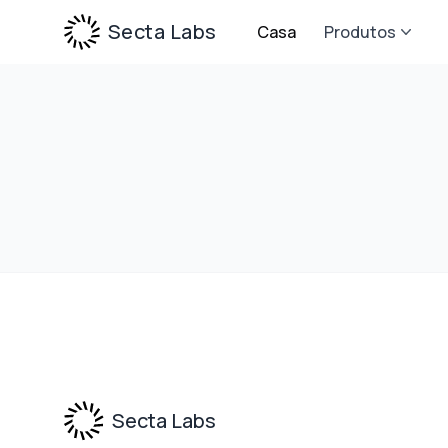
Secta Labs
Casa
Produtos
Footer
Secta Labs