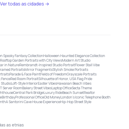
Ver todas as cidades →
n Spooky Fantasy Collection
Halloween Haunted Elegance Collection
Rooftop Garden Portraits with City Views
Modern Art Studio
tar in Nature
Rembrandt-Inspired Studio Portrait
Flower Stall Vibe
Framed Portraits
Mirror Fragments
Stylish Smoke Portraits
rtraits
Parade & Face Paint
Fields of Freedom
Grayscale Portraits
 Fence
Red Room Portrait
Silhouette of Honor, USA Flag Pride
 Studio
Loft-Style Interior
Easter Vibes
Hawaiian Beach Vibes
IT Server Room
Bakery Street Vibes
Laptop Office
Secta Theme
ghthouse
Central Park Bridge
Luxury Ride
Beach Sunset
Realtor
ge
Birthday
Professional Office
Old Money
London’s Iconic Telephone Booth
onth
A Santorini Cave House Experience
Hip-Hop Street Style
das as etnias