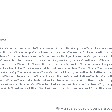
FICA
o
Conference Speaker
White Studio
Lawyer
Outdoor Park
Corporate
Café Vibes
Hallowee
ar Portraits
Stonehenge Portraits
Yearbook Portraits
Geometric Architecture Portraits
traits
Author Portraits
Summer Music Festival
Backyard Summer Party
Acoustic Gui
Vibe
Wooden Bench
Paint Drips Portrait
Gray Wall
Cozy Indoor Vibes
Black Ink
Classic 
re Background
Watercolor Splash Portrait
Fireworks & Freedom
Silhouettes and Flag Po
lack
Red and Blue Color Gels
Anime
Manga
Film Noir Portrait
Classic Studio
Chain-Link
ite
Color Pop
Gradients
Glasses
Glass Refraction
Motorcycle Leather Jacket
Recording
use
Western
Elegant Simple Studio
Brooklyn Bridge
Palouse Hills
Rose Garden Portrait
w of Window
Grand Teton National Park
Professional Fashion Outfit
New England Li
Bryce Canyon National Park
Waterfall
The Interviewer
Cityscape
City Streets
City Brid
owy City Streets at Night
Brick Wall
Ice Cream Truck
Amusement Park
Airport
Pride M
A única solução global para to