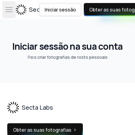
Secta Labs
Iniciar sessão
Obter as suas fotog
Open main menu
Iniciar sessão na sua conta
Para
criar fotografias de rosto pessoais
Footer
Secta Labs
Obter as suas fotografias