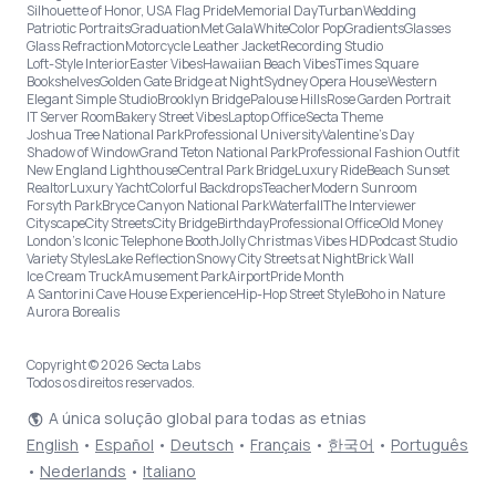
Silhouette of Honor, USA Flag Pride
Memorial Day
Turban
Wedding
Patriotic Portraits
Graduation
Met Gala
White
Color Pop
Gradients
Glasses
Glass Refraction
Motorcycle Leather Jacket
Recording Studio
Loft-Style Interior
Easter Vibes
Hawaiian Beach Vibes
Times Square
Bookshelves
Golden Gate Bridge at Night
Sydney Opera House
Western
Elegant Simple Studio
Brooklyn Bridge
Palouse Hills
Rose Garden Portrait
IT Server Room
Bakery Street Vibes
Laptop Office
Secta Theme
Joshua Tree National Park
Professional University
Valentine's Day
Shadow of Window
Grand Teton National Park
Professional Fashion Outfit
New England Lighthouse
Central Park Bridge
Luxury Ride
Beach Sunset
Realtor
Luxury Yacht
Colorful Backdrops
Teacher
Modern Sunroom
Forsyth Park
Bryce Canyon National Park
Waterfall
The Interviewer
Cityscape
City Streets
City Bridge
Birthday
Professional Office
Old Money
London’s Iconic Telephone Booth
Jolly Christmas Vibes HD
Podcast Studio
Variety Styles
Lake Reflection
Snowy City Streets at Night
Brick Wall
Ice Cream Truck
Amusement Park
Airport
Pride Month
A Santorini Cave House Experience
Hip-Hop Street Style
Boho in Nature
Aurora Borealis
Copyright © 2026 Secta Labs
Todos os direitos reservados.
A única solução global para todas as etnias
English
•
Español
•
Deutsch
•
Français
•
한국어
•
Português
•
Nederlands
•
Italiano