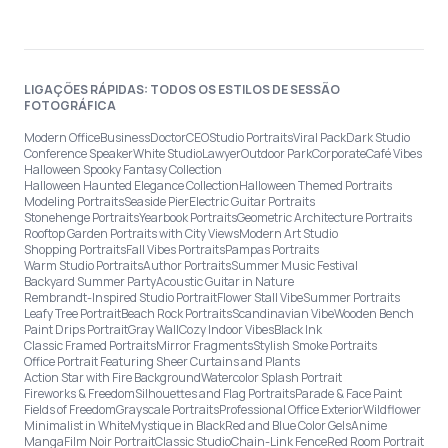
LIGAÇÕES RÁPIDAS: TODOS OS ESTILOS DE SESSÃO
FOTOGRÁFICA
Modern Office
Business
Doctor
CEO
Studio Portraits
Viral Pack
Dark Studio
Conference Speaker
White Studio
Lawyer
Outdoor Park
Corporate
Café Vibes
Halloween Spooky Fantasy Collection
Halloween Haunted Elegance Collection
Halloween Themed Portraits
Modeling Portraits
Seaside Pier
Electric Guitar Portraits
Stonehenge Portraits
Yearbook Portraits
Geometric Architecture Portraits
Rooftop Garden Portraits with City Views
Modern Art Studio
Shopping Portraits
Fall Vibes Portraits
Pampas Portraits
Warm Studio Portraits
Author Portraits
Summer Music Festival
Backyard Summer Party
Acoustic Guitar in Nature
Rembrandt-Inspired Studio Portrait
Flower Stall Vibe
Summer Portraits
Leafy Tree Portrait
Beach Rock Portraits
Scandinavian Vibe
Wooden Bench
Paint Drips Portrait
Gray Wall
Cozy Indoor Vibes
Black Ink
Classic Framed Portraits
Mirror Fragments
Stylish Smoke Portraits
Office Portrait Featuring Sheer Curtains and Plants
Action Star with Fire Background
Watercolor Splash Portrait
Fireworks & Freedom
Silhouettes and Flag Portraits
Parade & Face Paint
Fields of Freedom
Grayscale Portraits
Professional Office Exterior
Wildflower
Minimalist in White
Mystique in Black
Red and Blue Color Gels
Anime
Manga
Film Noir Portrait
Classic Studio
Chain-Link Fence
Red Room Portrait