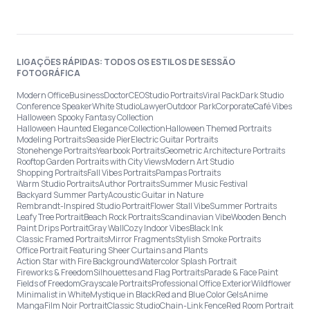
LIGAÇÕES RÁPIDAS: TODOS OS ESTILOS DE SESSÃO
FOTOGRÁFICA
Modern Office
Business
Doctor
CEO
Studio Portraits
Viral Pack
Dark Studio
Conference Speaker
White Studio
Lawyer
Outdoor Park
Corporate
Café Vibes
Halloween Spooky Fantasy Collection
Halloween Haunted Elegance Collection
Halloween Themed Portraits
Modeling Portraits
Seaside Pier
Electric Guitar Portraits
Stonehenge Portraits
Yearbook Portraits
Geometric Architecture Portraits
Rooftop Garden Portraits with City Views
Modern Art Studio
Shopping Portraits
Fall Vibes Portraits
Pampas Portraits
Warm Studio Portraits
Author Portraits
Summer Music Festival
Backyard Summer Party
Acoustic Guitar in Nature
Rembrandt-Inspired Studio Portrait
Flower Stall Vibe
Summer Portraits
Leafy Tree Portrait
Beach Rock Portraits
Scandinavian Vibe
Wooden Bench
Paint Drips Portrait
Gray Wall
Cozy Indoor Vibes
Black Ink
Classic Framed Portraits
Mirror Fragments
Stylish Smoke Portraits
Office Portrait Featuring Sheer Curtains and Plants
Action Star with Fire Background
Watercolor Splash Portrait
Fireworks & Freedom
Silhouettes and Flag Portraits
Parade & Face Paint
Fields of Freedom
Grayscale Portraits
Professional Office Exterior
Wildflower
Minimalist in White
Mystique in Black
Red and Blue Color Gels
Anime
Manga
Film Noir Portrait
Classic Studio
Chain-Link Fence
Red Room Portrait