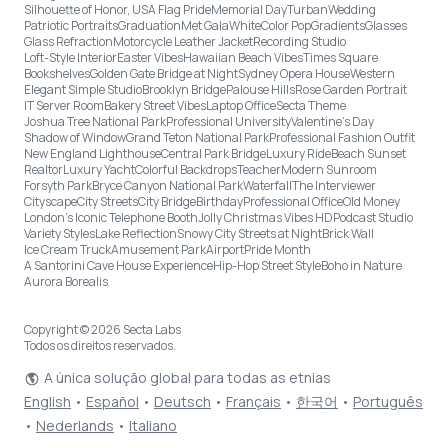
Silhouette of Honor, USA Flag Pride
Memorial Day
Turban
Wedding
Patriotic Portraits
Graduation
Met Gala
White
Color Pop
Gradients
Glasses
Glass Refraction
Motorcycle Leather Jacket
Recording Studio
Loft-Style Interior
Easter Vibes
Hawaiian Beach Vibes
Times Square
Bookshelves
Golden Gate Bridge at Night
Sydney Opera House
Western
Elegant Simple Studio
Brooklyn Bridge
Palouse Hills
Rose Garden Portrait
IT Server Room
Bakery Street Vibes
Laptop Office
Secta Theme
Joshua Tree National Park
Professional University
Valentine's Day
Shadow of Window
Grand Teton National Park
Professional Fashion Outfit
New England Lighthouse
Central Park Bridge
Luxury Ride
Beach Sunset
Realtor
Luxury Yacht
Colorful Backdrops
Teacher
Modern Sunroom
Forsyth Park
Bryce Canyon National Park
Waterfall
The Interviewer
Cityscape
City Streets
City Bridge
Birthday
Professional Office
Old Money
London’s Iconic Telephone Booth
Jolly Christmas Vibes HD
Podcast Studio
Variety Styles
Lake Reflection
Snowy City Streets at Night
Brick Wall
Ice Cream Truck
Amusement Park
Airport
Pride Month
A Santorini Cave House Experience
Hip-Hop Street Style
Boho in Nature
Aurora Borealis
Copyright © 2026 Secta Labs
Todos os direitos reservados.
A única solução global para todas as etnias
English
•
Español
•
Deutsch
•
Français
•
한국어
•
Português
•
Nederlands
•
Italiano