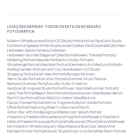
LIGAÇÕES RÁPIDAS: TODOS OS ESTILOS DE SESSÃO
FOTOGRÁFICA
Modern Office
Business
Doctor
CEO
Studio Portraits
Viral Pack
Dark Studio
Conference Speaker
White Studio
Lawyer
Outdoor Park
Corporate
Café Vibes
Halloween Spooky Fantasy Collection
Halloween Haunted Elegance Collection
Halloween Themed Portraits
Modeling Portraits
Seaside Pier
Electric Guitar Portraits
Stonehenge Portraits
Yearbook Portraits
Geometric Architecture Portraits
Rooftop Garden Portraits with City Views
Modern Art Studio
Shopping Portraits
Fall Vibes Portraits
Pampas Portraits
Warm Studio Portraits
Author Portraits
Summer Music Festival
Backyard Summer Party
Acoustic Guitar in Nature
Rembrandt-Inspired Studio Portrait
Flower Stall Vibe
Summer Portraits
Leafy Tree Portrait
Beach Rock Portraits
Scandinavian Vibe
Wooden Bench
Paint Drips Portrait
Gray Wall
Cozy Indoor Vibes
Black Ink
Classic Framed Portraits
Mirror Fragments
Stylish Smoke Portraits
Office Portrait Featuring Sheer Curtains and Plants
Action Star with Fire Background
Watercolor Splash Portrait
Fireworks & Freedom
Silhouettes and Flag Portraits
Parade & Face Paint
Fields of Freedom
Grayscale Portraits
Professional Office Exterior
Wildflower
Minimalist in White
Mystique in Black
Red and Blue Color Gels
Anime
Manga
Film Noir Portrait
Classic Studio
Chain-Link Fence
Red Room Portrait