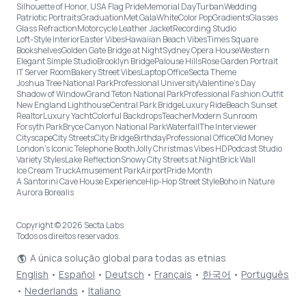
Silhouette of Honor, USA Flag Pride
Memorial Day
Turban
Wedding
Patriotic Portraits
Graduation
Met Gala
White
Color Pop
Gradients
Glasses
Glass Refraction
Motorcycle Leather Jacket
Recording Studio
Loft-Style Interior
Easter Vibes
Hawaiian Beach Vibes
Times Square
Bookshelves
Golden Gate Bridge at Night
Sydney Opera House
Western
Elegant Simple Studio
Brooklyn Bridge
Palouse Hills
Rose Garden Portrait
IT Server Room
Bakery Street Vibes
Laptop Office
Secta Theme
Joshua Tree National Park
Professional University
Valentine's Day
Shadow of Window
Grand Teton National Park
Professional Fashion Outfit
New England Lighthouse
Central Park Bridge
Luxury Ride
Beach Sunset
Realtor
Luxury Yacht
Colorful Backdrops
Teacher
Modern Sunroom
Forsyth Park
Bryce Canyon National Park
Waterfall
The Interviewer
Cityscape
City Streets
City Bridge
Birthday
Professional Office
Old Money
London’s Iconic Telephone Booth
Jolly Christmas Vibes HD
Podcast Studio
Variety Styles
Lake Reflection
Snowy City Streets at Night
Brick Wall
Ice Cream Truck
Amusement Park
Airport
Pride Month
A Santorini Cave House Experience
Hip-Hop Street Style
Boho in Nature
Aurora Borealis
Copyright © 2026 Secta Labs
Todos os direitos reservados.
A única solução global para todas as etnias
English
•
Español
•
Deutsch
•
Français
•
한국어
•
Português
•
Nederlands
•
Italiano