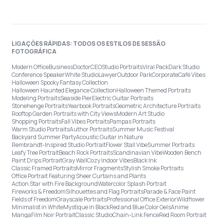
LIGAÇÕES RÁPIDAS: TODOS OS ESTILOS DE SESSÃO
FOTOGRÁFICA
Modern Office
Business
Doctor
CEO
Studio Portraits
Viral Pack
Dark Studio
Conference Speaker
White Studio
Lawyer
Outdoor Park
Corporate
Café Vibes
Halloween Spooky Fantasy Collection
Halloween Haunted Elegance Collection
Halloween Themed Portraits
Modeling Portraits
Seaside Pier
Electric Guitar Portraits
Stonehenge Portraits
Yearbook Portraits
Geometric Architecture Portraits
Rooftop Garden Portraits with City Views
Modern Art Studio
Shopping Portraits
Fall Vibes Portraits
Pampas Portraits
Warm Studio Portraits
Author Portraits
Summer Music Festival
Backyard Summer Party
Acoustic Guitar in Nature
Rembrandt-Inspired Studio Portrait
Flower Stall Vibe
Summer Portraits
Leafy Tree Portrait
Beach Rock Portraits
Scandinavian Vibe
Wooden Bench
Paint Drips Portrait
Gray Wall
Cozy Indoor Vibes
Black Ink
Classic Framed Portraits
Mirror Fragments
Stylish Smoke Portraits
Office Portrait Featuring Sheer Curtains and Plants
Action Star with Fire Background
Watercolor Splash Portrait
Fireworks & Freedom
Silhouettes and Flag Portraits
Parade & Face Paint
Fields of Freedom
Grayscale Portraits
Professional Office Exterior
Wildflower
Minimalist in White
Mystique in Black
Red and Blue Color Gels
Anime
Manga
Film Noir Portrait
Classic Studio
Chain-Link Fence
Red Room Portrait