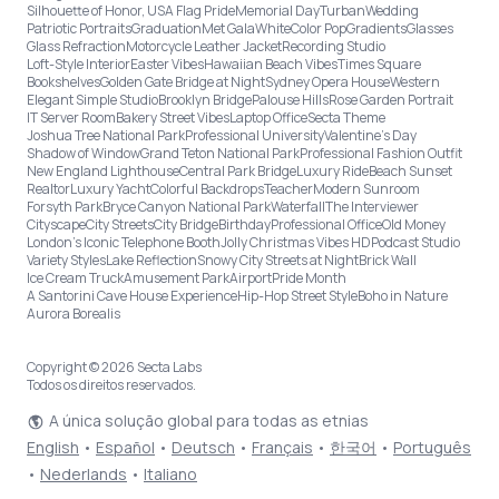
Silhouette of Honor, USA Flag Pride
Memorial Day
Turban
Wedding
Patriotic Portraits
Graduation
Met Gala
White
Color Pop
Gradients
Glasses
Glass Refraction
Motorcycle Leather Jacket
Recording Studio
Loft-Style Interior
Easter Vibes
Hawaiian Beach Vibes
Times Square
Bookshelves
Golden Gate Bridge at Night
Sydney Opera House
Western
Elegant Simple Studio
Brooklyn Bridge
Palouse Hills
Rose Garden Portrait
IT Server Room
Bakery Street Vibes
Laptop Office
Secta Theme
Joshua Tree National Park
Professional University
Valentine's Day
Shadow of Window
Grand Teton National Park
Professional Fashion Outfit
New England Lighthouse
Central Park Bridge
Luxury Ride
Beach Sunset
Realtor
Luxury Yacht
Colorful Backdrops
Teacher
Modern Sunroom
Forsyth Park
Bryce Canyon National Park
Waterfall
The Interviewer
Cityscape
City Streets
City Bridge
Birthday
Professional Office
Old Money
London’s Iconic Telephone Booth
Jolly Christmas Vibes HD
Podcast Studio
Variety Styles
Lake Reflection
Snowy City Streets at Night
Brick Wall
Ice Cream Truck
Amusement Park
Airport
Pride Month
A Santorini Cave House Experience
Hip-Hop Street Style
Boho in Nature
Aurora Borealis
Copyright © 2026 Secta Labs
Todos os direitos reservados.
A única solução global para todas as etnias
English
•
Español
•
Deutsch
•
Français
•
한국어
•
Português
•
Nederlands
•
Italiano