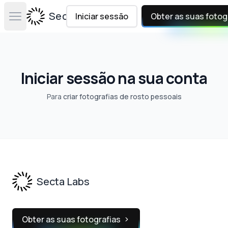
Secta Labs
Iniciar sessão
Obter as suas fotog
Open main menu
Iniciar sessão na sua conta
Para
criar fotografias de rosto pessoais
Footer
Secta Labs
Obter as suas fotografias