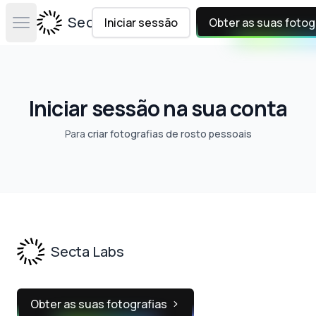
Secta Labs
Iniciar sessão
Obter as suas fotog
Open main menu
Iniciar sessão na sua conta
Para
criar fotografias de rosto pessoais
Footer
Secta Labs
Obter as suas fotografias