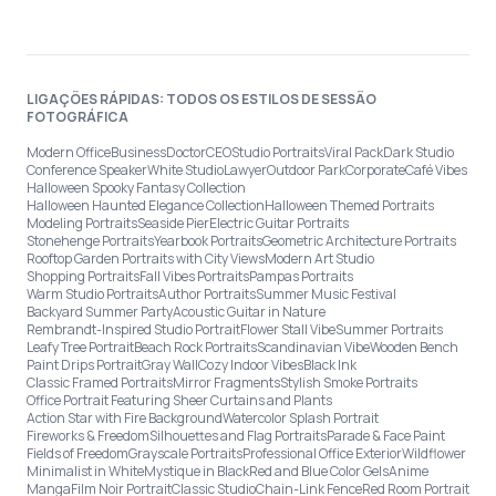
LIGAÇÕES RÁPIDAS: TODOS OS ESTILOS DE SESSÃO
FOTOGRÁFICA
Modern Office
Business
Doctor
CEO
Studio Portraits
Viral Pack
Dark Studio
Conference Speaker
White Studio
Lawyer
Outdoor Park
Corporate
Café Vibes
Halloween Spooky Fantasy Collection
Halloween Haunted Elegance Collection
Halloween Themed Portraits
Modeling Portraits
Seaside Pier
Electric Guitar Portraits
Stonehenge Portraits
Yearbook Portraits
Geometric Architecture Portraits
Rooftop Garden Portraits with City Views
Modern Art Studio
Shopping Portraits
Fall Vibes Portraits
Pampas Portraits
Warm Studio Portraits
Author Portraits
Summer Music Festival
Backyard Summer Party
Acoustic Guitar in Nature
Rembrandt-Inspired Studio Portrait
Flower Stall Vibe
Summer Portraits
Leafy Tree Portrait
Beach Rock Portraits
Scandinavian Vibe
Wooden Bench
Paint Drips Portrait
Gray Wall
Cozy Indoor Vibes
Black Ink
Classic Framed Portraits
Mirror Fragments
Stylish Smoke Portraits
Office Portrait Featuring Sheer Curtains and Plants
Action Star with Fire Background
Watercolor Splash Portrait
Fireworks & Freedom
Silhouettes and Flag Portraits
Parade & Face Paint
Fields of Freedom
Grayscale Portraits
Professional Office Exterior
Wildflower
Minimalist in White
Mystique in Black
Red and Blue Color Gels
Anime
Manga
Film Noir Portrait
Classic Studio
Chain-Link Fence
Red Room Portrait