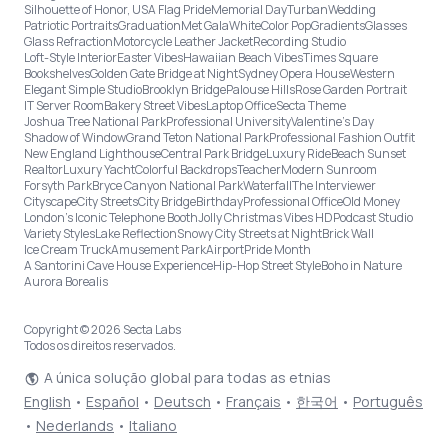
Silhouette of Honor, USA Flag Pride
Memorial Day
Turban
Wedding
Patriotic Portraits
Graduation
Met Gala
White
Color Pop
Gradients
Glasses
Glass Refraction
Motorcycle Leather Jacket
Recording Studio
Loft-Style Interior
Easter Vibes
Hawaiian Beach Vibes
Times Square
Bookshelves
Golden Gate Bridge at Night
Sydney Opera House
Western
Elegant Simple Studio
Brooklyn Bridge
Palouse Hills
Rose Garden Portrait
IT Server Room
Bakery Street Vibes
Laptop Office
Secta Theme
Joshua Tree National Park
Professional University
Valentine's Day
Shadow of Window
Grand Teton National Park
Professional Fashion Outfit
New England Lighthouse
Central Park Bridge
Luxury Ride
Beach Sunset
Realtor
Luxury Yacht
Colorful Backdrops
Teacher
Modern Sunroom
Forsyth Park
Bryce Canyon National Park
Waterfall
The Interviewer
Cityscape
City Streets
City Bridge
Birthday
Professional Office
Old Money
London’s Iconic Telephone Booth
Jolly Christmas Vibes HD
Podcast Studio
Variety Styles
Lake Reflection
Snowy City Streets at Night
Brick Wall
Ice Cream Truck
Amusement Park
Airport
Pride Month
A Santorini Cave House Experience
Hip-Hop Street Style
Boho in Nature
Aurora Borealis
Copyright © 2026 Secta Labs
Todos os direitos reservados.
A única solução global para todas as etnias
English
•
Español
•
Deutsch
•
Français
•
한국어
•
Português
•
Nederlands
•
Italiano