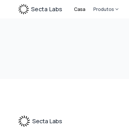
Secta Labs
Casa
Produtos
Footer
Secta Labs