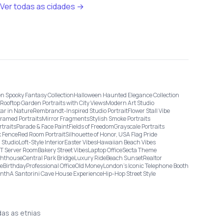
Ver todas as cidades →
n Spooky Fantasy Collection
Halloween Haunted Elegance Collection
Rooftop Garden Portraits with City Views
Modern Art Studio
tar in Nature
Rembrandt-Inspired Studio Portrait
Flower Stall Vibe
Framed Portraits
Mirror Fragments
Stylish Smoke Portraits
rtraits
Parade & Face Paint
Fields of Freedom
Grayscale Portraits
 Fence
Red Room Portrait
Silhouette of Honor, USA Flag Pride
 Studio
Loft-Style Interior
Easter Vibes
Hawaiian Beach Vibes
IT Server Room
Bakery Street Vibes
Laptop Office
Secta Theme
ghthouse
Central Park Bridge
Luxury Ride
Beach Sunset
Realtor
ge
Birthday
Professional Office
Old Money
London’s Iconic Telephone Booth
onth
A Santorini Cave House Experience
Hip-Hop Street Style
das as etnias