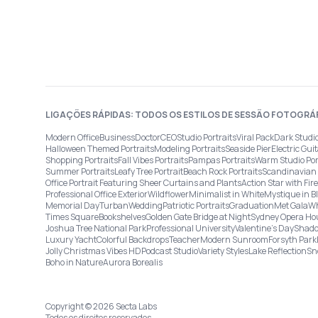
LIGAÇÕES RÁPIDAS: TODOS OS ESTILOS DE SESSÃO FOTOGRÁ
Modern Office
Business
Doctor
CEO
Studio Portraits
Viral Pack
Dark Studi
Halloween Themed Portraits
Modeling Portraits
Seaside Pier
Electric Guit
Shopping Portraits
Fall Vibes Portraits
Pampas Portraits
Warm Studio Por
Summer Portraits
Leafy Tree Portrait
Beach Rock Portraits
Scandinavian 
Office Portrait Featuring Sheer Curtains and Plants
Action Star with Fi
Professional Office Exterior
Wildflower
Minimalist in White
Mystique in B
Memorial Day
Turban
Wedding
Patriotic Portraits
Graduation
Met Gala
Wh
Times Square
Bookshelves
Golden Gate Bridge at Night
Sydney Opera Ho
Joshua Tree National Park
Professional University
Valentine's Day
Shado
Luxury Yacht
Colorful Backdrops
Teacher
Modern Sunroom
Forsyth Park
Jolly Christmas Vibes HD
Podcast Studio
Variety Styles
Lake Reflection
Sn
Boho in Nature
Aurora Borealis
Copyright © 2026 Secta Labs
Todos os direitos reservados.