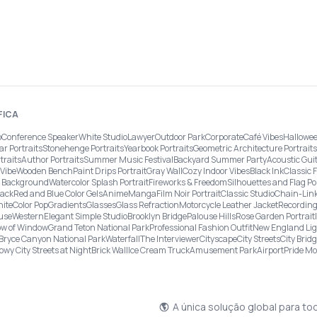
FICA
o
Conference Speaker
White Studio
Lawyer
Outdoor Park
Corporate
Café Vibes
Hallowee
ar Portraits
Stonehenge Portraits
Yearbook Portraits
Geometric Architecture Portraits
traits
Author Portraits
Summer Music Festival
Backyard Summer Party
Acoustic Gui
Vibe
Wooden Bench
Paint Drips Portrait
Gray Wall
Cozy Indoor Vibes
Black Ink
Classic 
re Background
Watercolor Splash Portrait
Fireworks & Freedom
Silhouettes and Flag Po
lack
Red and Blue Color Gels
Anime
Manga
Film Noir Portrait
Classic Studio
Chain-Link
ite
Color Pop
Gradients
Glasses
Glass Refraction
Motorcycle Leather Jacket
Recording
use
Western
Elegant Simple Studio
Brooklyn Bridge
Palouse Hills
Rose Garden Portrait
w of Window
Grand Teton National Park
Professional Fashion Outfit
New England Li
Bryce Canyon National Park
Waterfall
The Interviewer
Cityscape
City Streets
City Brid
owy City Streets at Night
Brick Wall
Ice Cream Truck
Amusement Park
Airport
Pride M
A única solução global para to