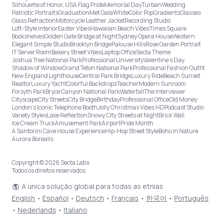
Silhouette of Honor, USA Flag Pride
Memorial Day
Turban
Wedding
Patriotic Portraits
Graduation
Met Gala
White
Color Pop
Gradients
Glasses
Glass Refraction
Motorcycle Leather Jacket
Recording Studio
Loft-Style Interior
Easter Vibes
Hawaiian Beach Vibes
Times Square
Bookshelves
Golden Gate Bridge at Night
Sydney Opera House
Western
Elegant Simple Studio
Brooklyn Bridge
Palouse Hills
Rose Garden Portrait
IT Server Room
Bakery Street Vibes
Laptop Office
Secta Theme
Joshua Tree National Park
Professional University
Valentine's Day
Shadow of Window
Grand Teton National Park
Professional Fashion Outfit
New England Lighthouse
Central Park Bridge
Luxury Ride
Beach Sunset
Realtor
Luxury Yacht
Colorful Backdrops
Teacher
Modern Sunroom
Forsyth Park
Bryce Canyon National Park
Waterfall
The Interviewer
Cityscape
City Streets
City Bridge
Birthday
Professional Office
Old Money
London’s Iconic Telephone Booth
Jolly Christmas Vibes HD
Podcast Studio
Variety Styles
Lake Reflection
Snowy City Streets at Night
Brick Wall
Ice Cream Truck
Amusement Park
Airport
Pride Month
A Santorini Cave House Experience
Hip-Hop Street Style
Boho in Nature
Aurora Borealis
Copyright © 2026 Secta Labs
Todos os direitos reservados.
A única solução global para todas as etnias
English
•
Español
•
Deutsch
•
Français
•
한국어
•
Português
•
Nederlands
•
Italiano