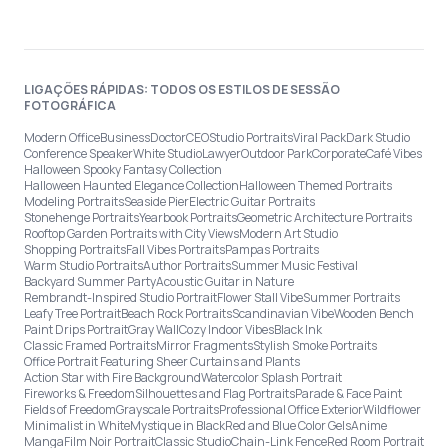
LIGAÇÕES RÁPIDAS: TODOS OS ESTILOS DE SESSÃO
FOTOGRÁFICA
Modern Office
Business
Doctor
CEO
Studio Portraits
Viral Pack
Dark Studio
Conference Speaker
White Studio
Lawyer
Outdoor Park
Corporate
Café Vibes
Halloween Spooky Fantasy Collection
Halloween Haunted Elegance Collection
Halloween Themed Portraits
Modeling Portraits
Seaside Pier
Electric Guitar Portraits
Stonehenge Portraits
Yearbook Portraits
Geometric Architecture Portraits
Rooftop Garden Portraits with City Views
Modern Art Studio
Shopping Portraits
Fall Vibes Portraits
Pampas Portraits
Warm Studio Portraits
Author Portraits
Summer Music Festival
Backyard Summer Party
Acoustic Guitar in Nature
Rembrandt-Inspired Studio Portrait
Flower Stall Vibe
Summer Portraits
Leafy Tree Portrait
Beach Rock Portraits
Scandinavian Vibe
Wooden Bench
Paint Drips Portrait
Gray Wall
Cozy Indoor Vibes
Black Ink
Classic Framed Portraits
Mirror Fragments
Stylish Smoke Portraits
Office Portrait Featuring Sheer Curtains and Plants
Action Star with Fire Background
Watercolor Splash Portrait
Fireworks & Freedom
Silhouettes and Flag Portraits
Parade & Face Paint
Fields of Freedom
Grayscale Portraits
Professional Office Exterior
Wildflower
Minimalist in White
Mystique in Black
Red and Blue Color Gels
Anime
Manga
Film Noir Portrait
Classic Studio
Chain-Link Fence
Red Room Portrait