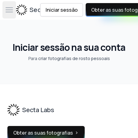
Secta Labs
Iniciar sessão
Obter as suas fotog
Open main menu
Iniciar sessão na sua conta
Para
criar fotografias de rosto pessoais
Footer
Secta Labs
Obter as suas fotografias