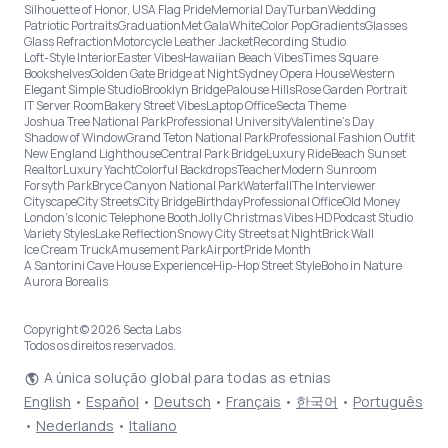
Silhouette of Honor, USA Flag Pride
Memorial Day
Turban
Wedding
Patriotic Portraits
Graduation
Met Gala
White
Color Pop
Gradients
Glasses
Glass Refraction
Motorcycle Leather Jacket
Recording Studio
Loft-Style Interior
Easter Vibes
Hawaiian Beach Vibes
Times Square
Bookshelves
Golden Gate Bridge at Night
Sydney Opera House
Western
Elegant Simple Studio
Brooklyn Bridge
Palouse Hills
Rose Garden Portrait
IT Server Room
Bakery Street Vibes
Laptop Office
Secta Theme
Joshua Tree National Park
Professional University
Valentine's Day
Shadow of Window
Grand Teton National Park
Professional Fashion Outfit
New England Lighthouse
Central Park Bridge
Luxury Ride
Beach Sunset
Realtor
Luxury Yacht
Colorful Backdrops
Teacher
Modern Sunroom
Forsyth Park
Bryce Canyon National Park
Waterfall
The Interviewer
Cityscape
City Streets
City Bridge
Birthday
Professional Office
Old Money
London’s Iconic Telephone Booth
Jolly Christmas Vibes HD
Podcast Studio
Variety Styles
Lake Reflection
Snowy City Streets at Night
Brick Wall
Ice Cream Truck
Amusement Park
Airport
Pride Month
A Santorini Cave House Experience
Hip-Hop Street Style
Boho in Nature
Aurora Borealis
Copyright © 2026 Secta Labs
Todos os direitos reservados.
A única solução global para todas as etnias
English
•
Español
•
Deutsch
•
Français
•
한국어
•
Português
•
Nederlands
•
Italiano