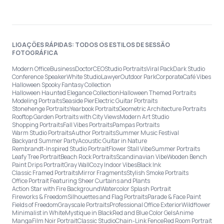
LIGAÇÕES RÁPIDAS: TODOS OS ESTILOS DE SESSÃO
FOTOGRÁFICA
Modern Office
Business
Doctor
CEO
Studio Portraits
Viral Pack
Dark Studio
Conference Speaker
White Studio
Lawyer
Outdoor Park
Corporate
Café Vibes
Halloween Spooky Fantasy Collection
Halloween Haunted Elegance Collection
Halloween Themed Portraits
Modeling Portraits
Seaside Pier
Electric Guitar Portraits
Stonehenge Portraits
Yearbook Portraits
Geometric Architecture Portraits
Rooftop Garden Portraits with City Views
Modern Art Studio
Shopping Portraits
Fall Vibes Portraits
Pampas Portraits
Warm Studio Portraits
Author Portraits
Summer Music Festival
Backyard Summer Party
Acoustic Guitar in Nature
Rembrandt-Inspired Studio Portrait
Flower Stall Vibe
Summer Portraits
Leafy Tree Portrait
Beach Rock Portraits
Scandinavian Vibe
Wooden Bench
Paint Drips Portrait
Gray Wall
Cozy Indoor Vibes
Black Ink
Classic Framed Portraits
Mirror Fragments
Stylish Smoke Portraits
Office Portrait Featuring Sheer Curtains and Plants
Action Star with Fire Background
Watercolor Splash Portrait
Fireworks & Freedom
Silhouettes and Flag Portraits
Parade & Face Paint
Fields of Freedom
Grayscale Portraits
Professional Office Exterior
Wildflower
Minimalist in White
Mystique in Black
Red and Blue Color Gels
Anime
Manga
Film Noir Portrait
Classic Studio
Chain-Link Fence
Red Room Portrait