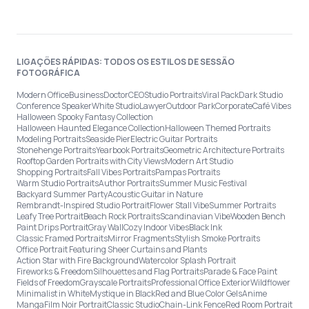
LIGAÇÕES RÁPIDAS: TODOS OS ESTILOS DE SESSÃO
FOTOGRÁFICA
Modern Office
Business
Doctor
CEO
Studio Portraits
Viral Pack
Dark Studio
Conference Speaker
White Studio
Lawyer
Outdoor Park
Corporate
Café Vibes
Halloween Spooky Fantasy Collection
Halloween Haunted Elegance Collection
Halloween Themed Portraits
Modeling Portraits
Seaside Pier
Electric Guitar Portraits
Stonehenge Portraits
Yearbook Portraits
Geometric Architecture Portraits
Rooftop Garden Portraits with City Views
Modern Art Studio
Shopping Portraits
Fall Vibes Portraits
Pampas Portraits
Warm Studio Portraits
Author Portraits
Summer Music Festival
Backyard Summer Party
Acoustic Guitar in Nature
Rembrandt-Inspired Studio Portrait
Flower Stall Vibe
Summer Portraits
Leafy Tree Portrait
Beach Rock Portraits
Scandinavian Vibe
Wooden Bench
Paint Drips Portrait
Gray Wall
Cozy Indoor Vibes
Black Ink
Classic Framed Portraits
Mirror Fragments
Stylish Smoke Portraits
Office Portrait Featuring Sheer Curtains and Plants
Action Star with Fire Background
Watercolor Splash Portrait
Fireworks & Freedom
Silhouettes and Flag Portraits
Parade & Face Paint
Fields of Freedom
Grayscale Portraits
Professional Office Exterior
Wildflower
Minimalist in White
Mystique in Black
Red and Blue Color Gels
Anime
Manga
Film Noir Portrait
Classic Studio
Chain-Link Fence
Red Room Portrait