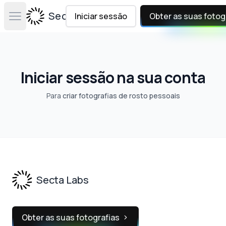
Secta Labs
Iniciar sessão
Obter as suas fotog
Open main menu
Iniciar sessão na sua conta
Para
criar fotografias de rosto pessoais
Footer
Secta Labs
Obter as suas fotografias