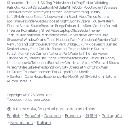
Silhouette of Honor, USA Flag Pride
Memorial Day
Turban
Wedding
Patriotic Portraits
Graduation
Met Gala
White
Color Pop
Gradients
Glasses
Glass Refraction
Motorcycle Leather Jacket
Recording Studio
Loft-Style Interior
Easter Vibes
Hawaiian Beach Vibes
Times Square
Bookshelves
Golden Gate Bridge at Night
Sydney Opera House
Western
Elegant Simple Studio
Brooklyn Bridge
Palouse Hills
Rose Garden Portrait
IT Server Room
Bakery Street Vibes
Laptop Office
Secta Theme
Joshua Tree National Park
Professional University
Valentine's Day
Shadow of Window
Grand Teton National Park
Professional Fashion Outfit
New England Lighthouse
Central Park Bridge
Luxury Ride
Beach Sunset
Realtor
Luxury Yacht
Colorful Backdrops
Teacher
Modern Sunroom
Forsyth Park
Bryce Canyon National Park
Waterfall
The Interviewer
Cityscape
City Streets
City Bridge
Birthday
Professional Office
Old Money
London’s Iconic Telephone Booth
Jolly Christmas Vibes HD
Podcast Studio
Variety Styles
Lake Reflection
Snowy City Streets at Night
Brick Wall
Ice Cream Truck
Amusement Park
Airport
Pride Month
A Santorini Cave House Experience
Hip-Hop Street Style
Boho in Nature
Aurora Borealis
Copyright © 2026 Secta Labs
Todos os direitos reservados.
A única solução global para todas as etnias
English
•
Español
•
Deutsch
•
Français
•
한국어
•
Português
•
Nederlands
•
Italiano