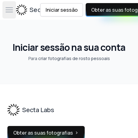
Secta Labs
Iniciar sessão
Obter as suas fotog
Open main menu
Iniciar sessão na sua conta
Para
criar fotografias de rosto pessoais
Footer
Secta Labs
Obter as suas fotografias