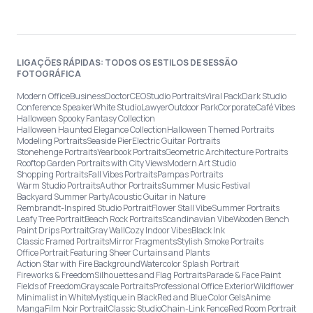
LIGAÇÕES RÁPIDAS: TODOS OS ESTILOS DE SESSÃO
FOTOGRÁFICA
Modern Office
Business
Doctor
CEO
Studio Portraits
Viral Pack
Dark Studio
Conference Speaker
White Studio
Lawyer
Outdoor Park
Corporate
Café Vibes
Halloween Spooky Fantasy Collection
Halloween Haunted Elegance Collection
Halloween Themed Portraits
Modeling Portraits
Seaside Pier
Electric Guitar Portraits
Stonehenge Portraits
Yearbook Portraits
Geometric Architecture Portraits
Rooftop Garden Portraits with City Views
Modern Art Studio
Shopping Portraits
Fall Vibes Portraits
Pampas Portraits
Warm Studio Portraits
Author Portraits
Summer Music Festival
Backyard Summer Party
Acoustic Guitar in Nature
Rembrandt-Inspired Studio Portrait
Flower Stall Vibe
Summer Portraits
Leafy Tree Portrait
Beach Rock Portraits
Scandinavian Vibe
Wooden Bench
Paint Drips Portrait
Gray Wall
Cozy Indoor Vibes
Black Ink
Classic Framed Portraits
Mirror Fragments
Stylish Smoke Portraits
Office Portrait Featuring Sheer Curtains and Plants
Action Star with Fire Background
Watercolor Splash Portrait
Fireworks & Freedom
Silhouettes and Flag Portraits
Parade & Face Paint
Fields of Freedom
Grayscale Portraits
Professional Office Exterior
Wildflower
Minimalist in White
Mystique in Black
Red and Blue Color Gels
Anime
Manga
Film Noir Portrait
Classic Studio
Chain-Link Fence
Red Room Portrait