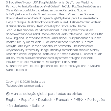
Silhouette of Honor, USA Flag Pride
Memorial Day
Turban
Wedding
Patriotic Portraits
Graduation
Met Gala
White
Color Pop
Gradients
Glasses
Glass Refraction
Motorcycle Leather Jacket
Recording Studio
Loft-Style Interior
Easter Vibes
Hawaiian Beach Vibes
Times Square
Bookshelves
Golden Gate Bridge at Night
Sydney Opera House
Western
Elegant Simple Studio
Brooklyn Bridge
Palouse Hills
Rose Garden Portrait
IT Server Room
Bakery Street Vibes
Laptop Office
Secta Theme
Joshua Tree National Park
Professional University
Valentine's Day
Shadow of Window
Grand Teton National Park
Professional Fashion Outfit
New England Lighthouse
Central Park Bridge
Luxury Ride
Beach Sunset
Realtor
Luxury Yacht
Colorful Backdrops
Teacher
Modern Sunroom
Forsyth Park
Bryce Canyon National Park
Waterfall
The Interviewer
Cityscape
City Streets
City Bridge
Birthday
Professional Office
Old Money
London’s Iconic Telephone Booth
Jolly Christmas Vibes HD
Podcast Studio
Variety Styles
Lake Reflection
Snowy City Streets at Night
Brick Wall
Ice Cream Truck
Amusement Park
Airport
Pride Month
A Santorini Cave House Experience
Hip-Hop Street Style
Boho in Nature
Aurora Borealis
Copyright © 2026 Secta Labs
Todos os direitos reservados.
A única solução global para todas as etnias
English
•
Español
•
Deutsch
•
Français
•
한국어
•
Português
•
Nederlands
•
Italiano