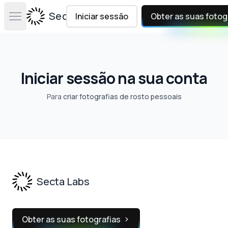
Secta Labs
Iniciar sessão
Obter as suas fotog
Open main menu
Iniciar sessão na sua conta
Para
criar fotografias de rosto pessoais
Footer
Secta Labs
Obter as suas fotografias