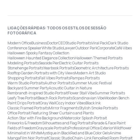
LIGAÇÕES RÁPIDAS: TODOS OS ESTILOS DE SESSÃO
FOTOGRÁFICA
Modern Office
Business
Doctor
CEO
Studio Portraits
Viral Pack
Dark Studio
Conference Speaker
White Studio
Lawyer
Outdoor Park
Corporate
Café Vibes
Halloween Spooky Fantasy Collection
Halloween Haunted Elegance Collection
Halloween Themed Portraits
Modeling Portraits
Seaside Pier
Electric Guitar Portraits
Stonehenge Portraits
Yearbook Portraits
Geometric Architecture Portraits
Rooftop Garden Portraits with City Views
Modern Art Studio
Shopping Portraits
Fall Vibes Portraits
Pampas Portraits
Warm Studio Portraits
Author Portraits
Summer Music Festival
Backyard Summer Party
Acoustic Guitar in Nature
Rembrandt-Inspired Studio Portrait
Flower Stall Vibe
Summer Portraits
Leafy Tree Portrait
Beach Rock Portraits
Scandinavian Vibe
Wooden Bench
Paint Drips Portrait
Gray Wall
Cozy Indoor Vibes
Black Ink
Classic Framed Portraits
Mirror Fragments
Stylish Smoke Portraits
Office Portrait Featuring Sheer Curtains and Plants
Action Star with Fire Background
Watercolor Splash Portrait
Fireworks & Freedom
Silhouettes and Flag Portraits
Parade & Face Paint
Fields of Freedom
Grayscale Portraits
Professional Office Exterior
Wildflower
Minimalist in White
Mystique in Black
Red and Blue Color Gels
Anime
Manga
Film Noir Portrait
Classic Studio
Chain-Link Fence
Red Room Portrait