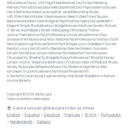
Silhouette of Honor, USA Flag Pride
Memorial Day
Turban
Wedding
Patriotic Portraits
Graduation
Met Gala
White
Color Pop
Gradients
Glasses
Glass Refraction
Motorcycle Leather Jacket
Recording Studio
Loft-Style Interior
Easter Vibes
Hawaiian Beach Vibes
Times Square
Bookshelves
Golden Gate Bridge at Night
Sydney Opera House
Western
Elegant Simple Studio
Brooklyn Bridge
Palouse Hills
Rose Garden Portrait
IT Server Room
Bakery Street Vibes
Laptop Office
Secta Theme
Joshua Tree National Park
Professional University
Valentine's Day
Shadow of Window
Grand Teton National Park
Professional Fashion Outfit
New England Lighthouse
Central Park Bridge
Luxury Ride
Beach Sunset
Realtor
Luxury Yacht
Colorful Backdrops
Teacher
Modern Sunroom
Forsyth Park
Bryce Canyon National Park
Waterfall
The Interviewer
Cityscape
City Streets
City Bridge
Birthday
Professional Office
Old Money
London’s Iconic Telephone Booth
Jolly Christmas Vibes HD
Podcast Studio
Variety Styles
Lake Reflection
Snowy City Streets at Night
Brick Wall
Ice Cream Truck
Amusement Park
Airport
Pride Month
A Santorini Cave House Experience
Hip-Hop Street Style
Boho in Nature
Aurora Borealis
Copyright © 2026 Secta Labs
Todos os direitos reservados.
A única solução global para todas as etnias
English
•
Español
•
Deutsch
•
Français
•
한국어
•
Português
•
Nederlands
•
Italiano