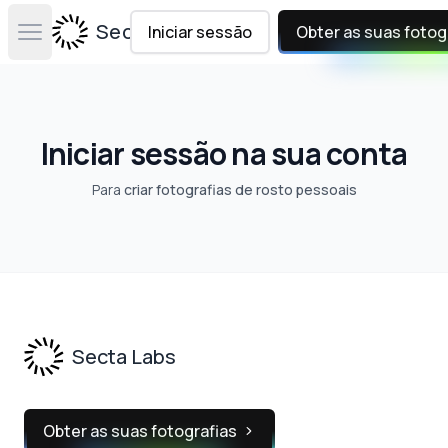
Secta Labs
Iniciar sessão
Obter as suas fotog
Open main menu
Iniciar sessão na sua conta
Para
criar fotografias de rosto pessoais
Footer
Secta Labs
Obter as suas fotografias