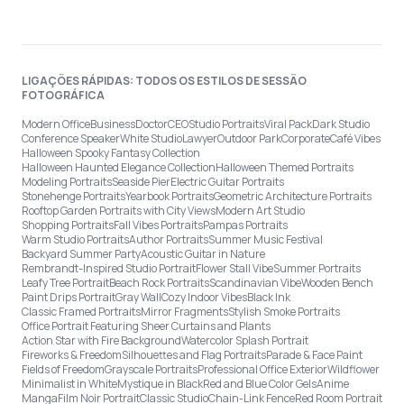
LIGAÇÕES RÁPIDAS: TODOS OS ESTILOS DE SESSÃO
FOTOGRÁFICA
Modern Office
Business
Doctor
CEO
Studio Portraits
Viral Pack
Dark Studio
Conference Speaker
White Studio
Lawyer
Outdoor Park
Corporate
Café Vibes
Halloween Spooky Fantasy Collection
Halloween Haunted Elegance Collection
Halloween Themed Portraits
Modeling Portraits
Seaside Pier
Electric Guitar Portraits
Stonehenge Portraits
Yearbook Portraits
Geometric Architecture Portraits
Rooftop Garden Portraits with City Views
Modern Art Studio
Shopping Portraits
Fall Vibes Portraits
Pampas Portraits
Warm Studio Portraits
Author Portraits
Summer Music Festival
Backyard Summer Party
Acoustic Guitar in Nature
Rembrandt-Inspired Studio Portrait
Flower Stall Vibe
Summer Portraits
Leafy Tree Portrait
Beach Rock Portraits
Scandinavian Vibe
Wooden Bench
Paint Drips Portrait
Gray Wall
Cozy Indoor Vibes
Black Ink
Classic Framed Portraits
Mirror Fragments
Stylish Smoke Portraits
Office Portrait Featuring Sheer Curtains and Plants
Action Star with Fire Background
Watercolor Splash Portrait
Fireworks & Freedom
Silhouettes and Flag Portraits
Parade & Face Paint
Fields of Freedom
Grayscale Portraits
Professional Office Exterior
Wildflower
Minimalist in White
Mystique in Black
Red and Blue Color Gels
Anime
Manga
Film Noir Portrait
Classic Studio
Chain-Link Fence
Red Room Portrait