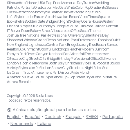
Silhouette of Honor, USA Flag Pride
Memorial Day
Turban
Wedding
Patriotic Portraits
Graduation
Met Gala
White
Color Pop
Gradients
Glasses
Glass Refraction
Motorcycle Leather Jacket
Recording Studio
Loft-Style Interior
Easter Vibes
Hawaiian Beach Vibes
Times Square
Bookshelves
Golden Gate Bridge at Night
Sydney Opera House
Western
Elegant Simple Studio
Brooklyn Bridge
Palouse Hills
Rose Garden Portrait
IT Server Room
Bakery Street Vibes
Laptop Office
Secta Theme
Joshua Tree National Park
Professional University
Valentine's Day
Shadow of Window
Grand Teton National Park
Professional Fashion Outfit
New England Lighthouse
Central Park Bridge
Luxury Ride
Beach Sunset
Realtor
Luxury Yacht
Colorful Backdrops
Teacher
Modern Sunroom
Forsyth Park
Bryce Canyon National Park
Waterfall
The Interviewer
Cityscape
City Streets
City Bridge
Birthday
Professional Office
Old Money
London’s Iconic Telephone Booth
Jolly Christmas Vibes HD
Podcast Studio
Variety Styles
Lake Reflection
Snowy City Streets at Night
Brick Wall
Ice Cream Truck
Amusement Park
Airport
Pride Month
A Santorini Cave House Experience
Hip-Hop Street Style
Boho in Nature
Aurora Borealis
Copyright © 2026 Secta Labs
Todos os direitos reservados.
A única solução global para todas as etnias
English
•
Español
•
Deutsch
•
Français
•
한국어
•
Português
•
Nederlands
•
Italiano