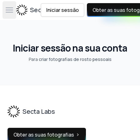
Secta Labs
Iniciar sessão
Obter as suas fotog
Open main menu
Iniciar sessão na sua conta
Para
criar fotografias de rosto pessoais
Footer
Secta Labs
Obter as suas fotografias