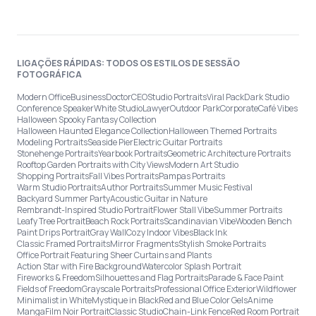
LIGAÇÕES RÁPIDAS: TODOS OS ESTILOS DE SESSÃO
FOTOGRÁFICA
Modern Office
Business
Doctor
CEO
Studio Portraits
Viral Pack
Dark Studio
Conference Speaker
White Studio
Lawyer
Outdoor Park
Corporate
Café Vibes
Halloween Spooky Fantasy Collection
Halloween Haunted Elegance Collection
Halloween Themed Portraits
Modeling Portraits
Seaside Pier
Electric Guitar Portraits
Stonehenge Portraits
Yearbook Portraits
Geometric Architecture Portraits
Rooftop Garden Portraits with City Views
Modern Art Studio
Shopping Portraits
Fall Vibes Portraits
Pampas Portraits
Warm Studio Portraits
Author Portraits
Summer Music Festival
Backyard Summer Party
Acoustic Guitar in Nature
Rembrandt-Inspired Studio Portrait
Flower Stall Vibe
Summer Portraits
Leafy Tree Portrait
Beach Rock Portraits
Scandinavian Vibe
Wooden Bench
Paint Drips Portrait
Gray Wall
Cozy Indoor Vibes
Black Ink
Classic Framed Portraits
Mirror Fragments
Stylish Smoke Portraits
Office Portrait Featuring Sheer Curtains and Plants
Action Star with Fire Background
Watercolor Splash Portrait
Fireworks & Freedom
Silhouettes and Flag Portraits
Parade & Face Paint
Fields of Freedom
Grayscale Portraits
Professional Office Exterior
Wildflower
Minimalist in White
Mystique in Black
Red and Blue Color Gels
Anime
Manga
Film Noir Portrait
Classic Studio
Chain-Link Fence
Red Room Portrait