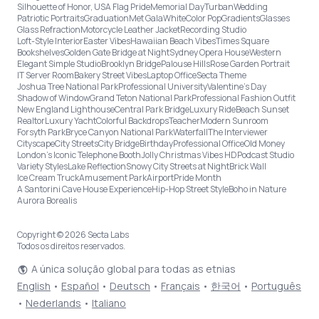
Silhouette of Honor, USA Flag Pride
Memorial Day
Turban
Wedding
Patriotic Portraits
Graduation
Met Gala
White
Color Pop
Gradients
Glasses
Glass Refraction
Motorcycle Leather Jacket
Recording Studio
Loft-Style Interior
Easter Vibes
Hawaiian Beach Vibes
Times Square
Bookshelves
Golden Gate Bridge at Night
Sydney Opera House
Western
Elegant Simple Studio
Brooklyn Bridge
Palouse Hills
Rose Garden Portrait
IT Server Room
Bakery Street Vibes
Laptop Office
Secta Theme
Joshua Tree National Park
Professional University
Valentine's Day
Shadow of Window
Grand Teton National Park
Professional Fashion Outfit
New England Lighthouse
Central Park Bridge
Luxury Ride
Beach Sunset
Realtor
Luxury Yacht
Colorful Backdrops
Teacher
Modern Sunroom
Forsyth Park
Bryce Canyon National Park
Waterfall
The Interviewer
Cityscape
City Streets
City Bridge
Birthday
Professional Office
Old Money
London’s Iconic Telephone Booth
Jolly Christmas Vibes HD
Podcast Studio
Variety Styles
Lake Reflection
Snowy City Streets at Night
Brick Wall
Ice Cream Truck
Amusement Park
Airport
Pride Month
A Santorini Cave House Experience
Hip-Hop Street Style
Boho in Nature
Aurora Borealis
Copyright © 2026 Secta Labs
Todos os direitos reservados.
A única solução global para todas as etnias
English
•
Español
•
Deutsch
•
Français
•
한국어
•
Português
•
Nederlands
•
Italiano