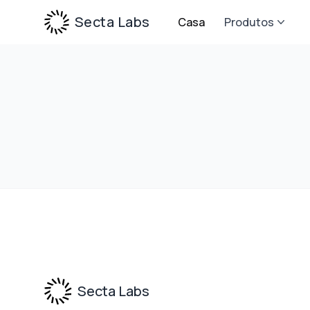
Secta Labs
Casa
Produtos
Footer
Secta Labs