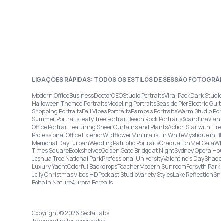
LIGAÇÕES RÁPIDAS: TODOS OS ESTILOS DE SESSÃO FOTOGRÁ
Modern Office
Business
Doctor
CEO
Studio Portraits
Viral Pack
Dark Studi
Halloween Themed Portraits
Modeling Portraits
Seaside Pier
Electric Guit
Shopping Portraits
Fall Vibes Portraits
Pampas Portraits
Warm Studio Por
Summer Portraits
Leafy Tree Portrait
Beach Rock Portraits
Scandinavian 
Office Portrait Featuring Sheer Curtains and Plants
Action Star with Fi
Professional Office Exterior
Wildflower
Minimalist in White
Mystique in B
Memorial Day
Turban
Wedding
Patriotic Portraits
Graduation
Met Gala
Wh
Times Square
Bookshelves
Golden Gate Bridge at Night
Sydney Opera Ho
Joshua Tree National Park
Professional University
Valentine's Day
Shado
Luxury Yacht
Colorful Backdrops
Teacher
Modern Sunroom
Forsyth Park
Jolly Christmas Vibes HD
Podcast Studio
Variety Styles
Lake Reflection
Sn
Boho in Nature
Aurora Borealis
Copyright © 2026 Secta Labs
Todos os direitos reservados.