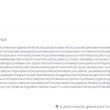
FICA
o
Conference Speaker
White Studio
Lawyer
Outdoor Park
Corporate
Café Vibes
Hallowee
ar Portraits
Stonehenge Portraits
Yearbook Portraits
Geometric Architecture Portraits
traits
Author Portraits
Summer Music Festival
Backyard Summer Party
Acoustic Gui
Vibe
Wooden Bench
Paint Drips Portrait
Gray Wall
Cozy Indoor Vibes
Black Ink
Classic 
re Background
Watercolor Splash Portrait
Fireworks & Freedom
Silhouettes and Flag Po
lack
Red and Blue Color Gels
Anime
Manga
Film Noir Portrait
Classic Studio
Chain-Link
ite
Color Pop
Gradients
Glasses
Glass Refraction
Motorcycle Leather Jacket
Recording
use
Western
Elegant Simple Studio
Brooklyn Bridge
Palouse Hills
Rose Garden Portrait
w of Window
Grand Teton National Park
Professional Fashion Outfit
New England Li
Bryce Canyon National Park
Waterfall
The Interviewer
Cityscape
City Streets
City Brid
owy City Streets at Night
Brick Wall
Ice Cream Truck
Amusement Park
Airport
Pride M
A única solução global para to