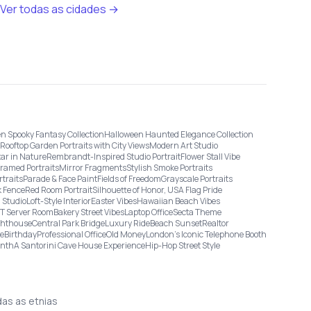
Ver todas as cidades →
n Spooky Fantasy Collection
Halloween Haunted Elegance Collection
Rooftop Garden Portraits with City Views
Modern Art Studio
tar in Nature
Rembrandt-Inspired Studio Portrait
Flower Stall Vibe
Framed Portraits
Mirror Fragments
Stylish Smoke Portraits
rtraits
Parade & Face Paint
Fields of Freedom
Grayscale Portraits
 Fence
Red Room Portrait
Silhouette of Honor, USA Flag Pride
 Studio
Loft-Style Interior
Easter Vibes
Hawaiian Beach Vibes
IT Server Room
Bakery Street Vibes
Laptop Office
Secta Theme
ghthouse
Central Park Bridge
Luxury Ride
Beach Sunset
Realtor
ge
Birthday
Professional Office
Old Money
London’s Iconic Telephone Booth
onth
A Santorini Cave House Experience
Hip-Hop Street Style
das as etnias