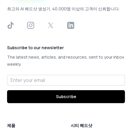
최고의 AI 헤드샷 생성기. 40,000명 이상의 고객이 신뢰합니다.
TikTok
Instagram
X
LinkedIn
Subscribe to our newsletter
The latest news, articles, and resources, sent to your inbox
weekly.
Email address
Subscribe
제품
시티 헤드샷