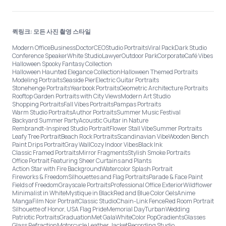
퀵링크: 모든 사진 촬영 스타일
Modern Office
Business
Doctor
CEO
Studio Portraits
Viral Pack
Dark Studio
Conference Speaker
White Studio
Lawyer
Outdoor Park
Corporate
Café Vibes
Halloween Spooky Fantasy Collection
Halloween Haunted Elegance Collection
Halloween Themed Portraits
Modeling Portraits
Seaside Pier
Electric Guitar Portraits
Stonehenge Portraits
Yearbook Portraits
Geometric Architecture Portraits
Rooftop Garden Portraits with City Views
Modern Art Studio
Shopping Portraits
Fall Vibes Portraits
Pampas Portraits
Warm Studio Portraits
Author Portraits
Summer Music Festival
Backyard Summer Party
Acoustic Guitar in Nature
Rembrandt-Inspired Studio Portrait
Flower Stall Vibe
Summer Portraits
Leafy Tree Portrait
Beach Rock Portraits
Scandinavian Vibe
Wooden Bench
Paint Drips Portrait
Gray Wall
Cozy Indoor Vibes
Black Ink
Classic Framed Portraits
Mirror Fragments
Stylish Smoke Portraits
Office Portrait Featuring Sheer Curtains and Plants
Action Star with Fire Background
Watercolor Splash Portrait
Fireworks & Freedom
Silhouettes and Flag Portraits
Parade & Face Paint
Fields of Freedom
Grayscale Portraits
Professional Office Exterior
Wildflower
Minimalist in White
Mystique in Black
Red and Blue Color Gels
Anime
Manga
Film Noir Portrait
Classic Studio
Chain-Link Fence
Red Room Portrait
Silhouette of Honor, USA Flag Pride
Memorial Day
Turban
Wedding
Patriotic Portraits
Graduation
Met Gala
White
Color Pop
Gradients
Glasses
Glass Refraction
Motorcycle Leather Jacket
Recording Studio