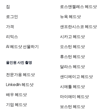
집
로스앤젤레스 헤드샷
로그인
뉴욕 헤드샷
가격
샌프란시스코 헤드샷
리믹스
시카고 헤드샷
AI 헤드샷 선물하기
오스틴 헤드샷
휴스턴 헤드샷
올인원 사진 촬영
달라스 헤드샷
전문가용 헤드샷
샌디에이고 헤드샷
LinkedIn 헤드샷
시애틀 헤드샷
배우 헤드샷
마이애미 헤드샷
기업 헤드샷
보스턴 헤드샷