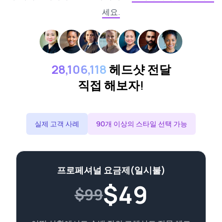
세요.
28,106,118
헤드샷 전달
직접 해보자!
실제 고객 사례
90개 이상의 스타일 선택 가능
프로페셔널 요금제(일시불)
$
49
$99