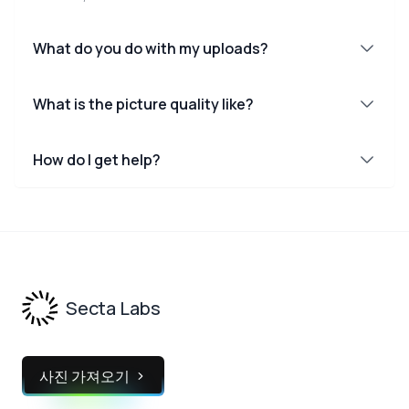
What do you do with my uploads?
What is the picture quality like?
How do I get help?
Footer
Secta Labs
사진 가져오기