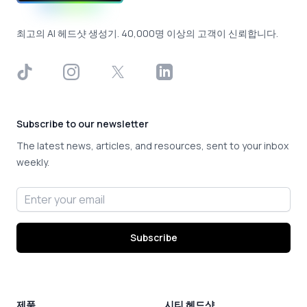
최고의 AI 헤드샷 생성기. 40,000명 이상의 고객이 신뢰합니다.
TikTok
Instagram
X
LinkedIn
Subscribe to our newsletter
The latest news, articles, and resources, sent to your inbox
weekly.
Email address
Subscribe
제품
시티 헤드샷