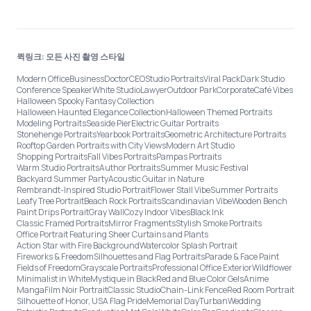
퀵링크: 모든 사진 촬영 스타일
Modern Office
Business
Doctor
CEO
Studio Portraits
Viral Pack
Dark Studio
Conference Speaker
White Studio
Lawyer
Outdoor Park
Corporate
Café Vibes
Halloween Spooky Fantasy Collection
Halloween Haunted Elegance Collection
Halloween Themed Portraits
Modeling Portraits
Seaside Pier
Electric Guitar Portraits
Stonehenge Portraits
Yearbook Portraits
Geometric Architecture Portraits
Rooftop Garden Portraits with City Views
Modern Art Studio
Shopping Portraits
Fall Vibes Portraits
Pampas Portraits
Warm Studio Portraits
Author Portraits
Summer Music Festival
Backyard Summer Party
Acoustic Guitar in Nature
Rembrandt-Inspired Studio Portrait
Flower Stall Vibe
Summer Portraits
Leafy Tree Portrait
Beach Rock Portraits
Scandinavian Vibe
Wooden Bench
Paint Drips Portrait
Gray Wall
Cozy Indoor Vibes
Black Ink
Classic Framed Portraits
Mirror Fragments
Stylish Smoke Portraits
Office Portrait Featuring Sheer Curtains and Plants
Action Star with Fire Background
Watercolor Splash Portrait
Fireworks & Freedom
Silhouettes and Flag Portraits
Parade & Face Paint
Fields of Freedom
Grayscale Portraits
Professional Office Exterior
Wildflower
Minimalist in White
Mystique in Black
Red and Blue Color Gels
Anime
Manga
Film Noir Portrait
Classic Studio
Chain-Link Fence
Red Room Portrait
Silhouette of Honor, USA Flag Pride
Memorial Day
Turban
Wedding