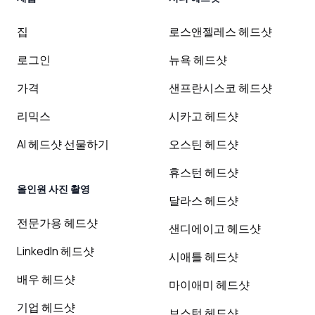
집
로스앤젤레스 헤드샷
로그인
뉴욕 헤드샷
가격
샌프란시스코 헤드샷
리믹스
시카고 헤드샷
AI 헤드샷 선물하기
오스틴 헤드샷
휴스턴 헤드샷
올인원 사진 촬영
달라스 헤드샷
전문가용 헤드샷
샌디에이고 헤드샷
LinkedIn 헤드샷
시애틀 헤드샷
배우 헤드샷
마이애미 헤드샷
기업 헤드샷
보스턴 헤드샷