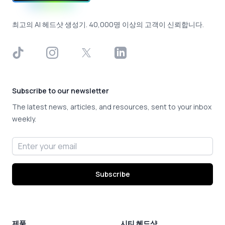
최고의 AI 헤드샷 생성기. 40,000명 이상의 고객이 신뢰합니다.
TikTok
Instagram
X
LinkedIn
Subscribe to our newsletter
The latest news, articles, and resources, sent to your inbox
weekly.
Email address
Subscribe
제품
시티 헤드샷