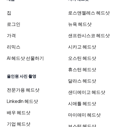
집
로스앤젤레스 헤드샷
로그인
뉴욕 헤드샷
가격
샌프란시스코 헤드샷
리믹스
시카고 헤드샷
AI 헤드샷 선물하기
오스틴 헤드샷
휴스턴 헤드샷
올인원 사진 촬영
달라스 헤드샷
전문가용 헤드샷
샌디에이고 헤드샷
LinkedIn 헤드샷
시애틀 헤드샷
배우 헤드샷
마이애미 헤드샷
기업 헤드샷
보스턴 헤드샷