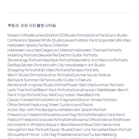
퀵링크: 모든 사진 촬영 스타일
Modern Office
Business
Doctor
CEO
Studio Portraits
Viral Pack
Dark Studio
Conference Speaker
White Studio
Lawyer
Outdoor Park
Corporate
Café Vibes
Halloween Spooky Fantasy Collection
Halloween Haunted Elegance Collection
Halloween Themed Portraits
Modeling Portraits
Seaside Pier
Electric Guitar Portraits
Stonehenge Portraits
Yearbook Portraits
Geometric Architecture Portraits
Rooftop Garden Portraits with City Views
Modern Art Studio
Shopping Portraits
Fall Vibes Portraits
Pampas Portraits
Warm Studio Portraits
Author Portraits
Summer Music Festival
Backyard Summer Party
Acoustic Guitar in Nature
Rembrandt-Inspired Studio Portrait
Flower Stall Vibe
Summer Portraits
Leafy Tree Portrait
Beach Rock Portraits
Scandinavian Vibe
Wooden Bench
Paint Drips Portrait
Gray Wall
Cozy Indoor Vibes
Black Ink
Classic Framed Portraits
Mirror Fragments
Stylish Smoke Portraits
Office Portrait Featuring Sheer Curtains and Plants
Action Star with Fire Background
Watercolor Splash Portrait
Fireworks & Freedom
Silhouettes and Flag Portraits
Parade & Face Paint
Fields of Freedom
Grayscale Portraits
Professional Office Exterior
Wildflower
Minimalist in White
Mystique in Black
Red and Blue Color Gels
Anime
Manga
Film Noir Portrait
Classic Studio
Chain-Link Fence
Red Room Portrait
Silhouette of Honor, USA Flag Pride
Memorial Day
Turban
Wedding