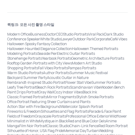
퀵링크: 모든 사진 촬영 스타일
Modern Office
Business
Doctor
CEO
Studio Portraits
Viral Pack
Dark Studio
Conference Speaker
White Studio
Lawyer
Outdoor Park
Corporate
Café Vibes
Halloween Spooky Fantasy Collection
Halloween Haunted Elegance Collection
Halloween Themed Portraits
Modeling Portraits
Seaside Pier
Electric Guitar Portraits
Stonehenge Portraits
Yearbook Portraits
Geometric Architecture Portraits
Rooftop Garden Portraits with City Views
Modern Art Studio
Shopping Portraits
Fall Vibes Portraits
Pampas Portraits
Warm Studio Portraits
Author Portraits
Summer Music Festival
Backyard Summer Party
Acoustic Guitar in Nature
Rembrandt-Inspired Studio Portrait
Flower Stall Vibe
Summer Portraits
Leafy Tree Portrait
Beach Rock Portraits
Scandinavian Vibe
Wooden Bench
Paint Drips Portrait
Gray Wall
Cozy Indoor Vibes
Black Ink
Classic Framed Portraits
Mirror Fragments
Stylish Smoke Portraits
Office Portrait Featuring Sheer Curtains and Plants
Action Star with Fire Background
Watercolor Splash Portrait
Fireworks & Freedom
Silhouettes and Flag Portraits
Parade & Face Paint
Fields of Freedom
Grayscale Portraits
Professional Office Exterior
Wildflower
Minimalist in White
Mystique in Black
Red and Blue Color Gels
Anime
Manga
Film Noir Portrait
Classic Studio
Chain-Link Fence
Red Room Portrait
Silhouette of Honor, USA Flag Pride
Memorial Day
Turban
Wedding