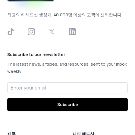
최고의 AI 헤드샷 생성기. 40,000명 이상의 고객이 신뢰합니다.
TikTok
Instagram
X
LinkedIn
Subscribe to our newsletter
The latest news, articles, and resources, sent to your inbox
weekly.
Email address
Subscribe
제품
시티 헤드샷