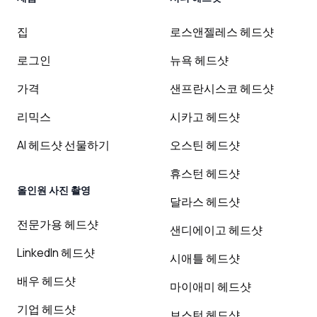
집
로스앤젤레스 헤드샷
로그인
뉴욕 헤드샷
가격
샌프란시스코 헤드샷
리믹스
시카고 헤드샷
AI 헤드샷 선물하기
오스틴 헤드샷
휴스턴 헤드샷
올인원 사진 촬영
달라스 헤드샷
전문가용 헤드샷
샌디에이고 헤드샷
LinkedIn 헤드샷
시애틀 헤드샷
배우 헤드샷
마이애미 헤드샷
기업 헤드샷
보스턴 헤드샷