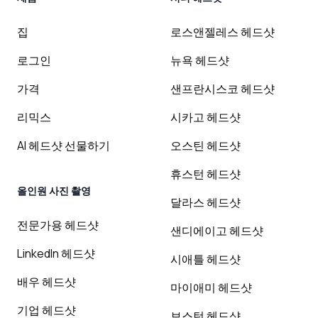
집
로스앤젤레스 헤드샷
로그인
뉴욕 헤드샷
가격
샌프란시스코 헤드샷
리믹스
시카고 헤드샷
AI 헤드샷 선물하기
오스틴 헤드샷
휴스턴 헤드샷
올인원 사진 촬영
달라스 헤드샷
전문가용 헤드샷
샌디에이고 헤드샷
LinkedIn 헤드샷
시애틀 헤드샷
배우 헤드샷
마이애미 헤드샷
기업 헤드샷
보스턴 헤드샷