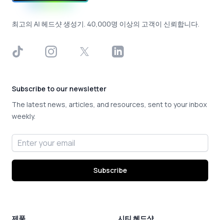
최고의 AI 헤드샷 생성기. 40,000명 이상의 고객이 신뢰합니다.
TikTok
Instagram
X
LinkedIn
Subscribe to our newsletter
The latest news, articles, and resources, sent to your inbox
weekly.
Email address
Subscribe
제품
시티 헤드샷