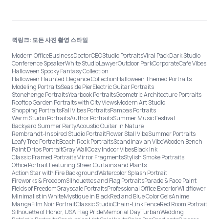
퀵링크: 모든 사진 촬영 스타일
Modern Office
Business
Doctor
CEO
Studio Portraits
Viral Pack
Dark Studio
Conference Speaker
White Studio
Lawyer
Outdoor Park
Corporate
Café Vibes
Halloween Spooky Fantasy Collection
Halloween Haunted Elegance Collection
Halloween Themed Portraits
Modeling Portraits
Seaside Pier
Electric Guitar Portraits
Stonehenge Portraits
Yearbook Portraits
Geometric Architecture Portraits
Rooftop Garden Portraits with City Views
Modern Art Studio
Shopping Portraits
Fall Vibes Portraits
Pampas Portraits
Warm Studio Portraits
Author Portraits
Summer Music Festival
Backyard Summer Party
Acoustic Guitar in Nature
Rembrandt-Inspired Studio Portrait
Flower Stall Vibe
Summer Portraits
Leafy Tree Portrait
Beach Rock Portraits
Scandinavian Vibe
Wooden Bench
Paint Drips Portrait
Gray Wall
Cozy Indoor Vibes
Black Ink
Classic Framed Portraits
Mirror Fragments
Stylish Smoke Portraits
Office Portrait Featuring Sheer Curtains and Plants
Action Star with Fire Background
Watercolor Splash Portrait
Fireworks & Freedom
Silhouettes and Flag Portraits
Parade & Face Paint
Fields of Freedom
Grayscale Portraits
Professional Office Exterior
Wildflower
Minimalist in White
Mystique in Black
Red and Blue Color Gels
Anime
Manga
Film Noir Portrait
Classic Studio
Chain-Link Fence
Red Room Portrait
Silhouette of Honor, USA Flag Pride
Memorial Day
Turban
Wedding