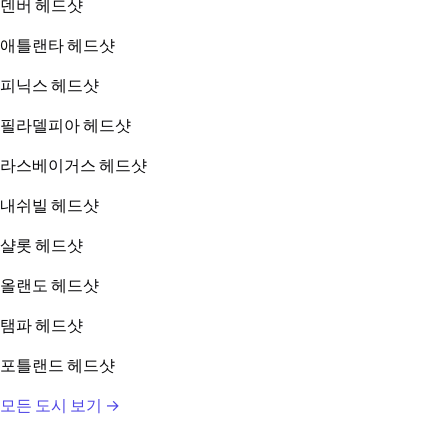
덴버 헤드샷
애틀랜타 헤드샷
피닉스 헤드샷
필라델피아 헤드샷
라스베이거스 헤드샷
내쉬빌 헤드샷
샬롯 헤드샷
올랜도 헤드샷
탬파 헤드샷
포틀랜드 헤드샷
모든 도시 보기 →