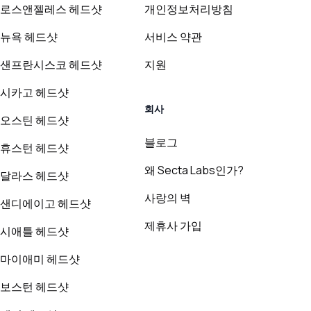
로스앤젤레스 헤드샷
개인정보처리방침
뉴욕 헤드샷
서비스 약관
샌프란시스코 헤드샷
지원
시카고 헤드샷
회사
오스틴 헤드샷
블로그
휴스턴 헤드샷
왜 Secta Labs인가?
달라스 헤드샷
사랑의 벽
샌디에이고 헤드샷
제휴사 가입
시애틀 헤드샷
마이애미 헤드샷
보스턴 헤드샷