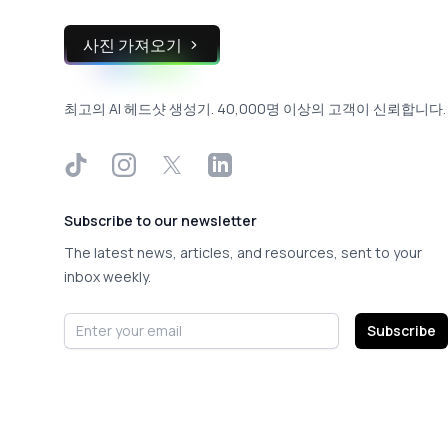
사진 가져오기
최고의 AI 헤드샷 생성기. 40,000명 이상의 고객이 신뢰합니다.
TikTok
Instagram
X
LinkedIn
Subscribe to our newsletter
The latest news, articles, and resources, sent to your
inbox weekly.
Email address
Subscribe