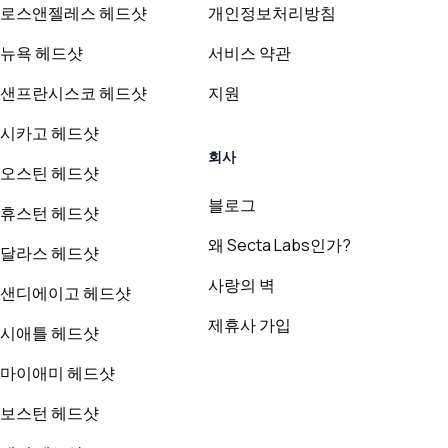
로스앤젤레스 헤드샷
개인정보처리방침
뉴욕 헤드샷
서비스 약관
샌프란시스코 헤드샷
지원
시카고 헤드샷
회사
오스틴 헤드샷
블로그
휴스턴 헤드샷
왜 Secta Labs인가?
달라스 헤드샷
사랑의 벽
샌디에이고 헤드샷
제휴사 가입
시애틀 헤드샷
마이애미 헤드샷
보스턴 헤드샷