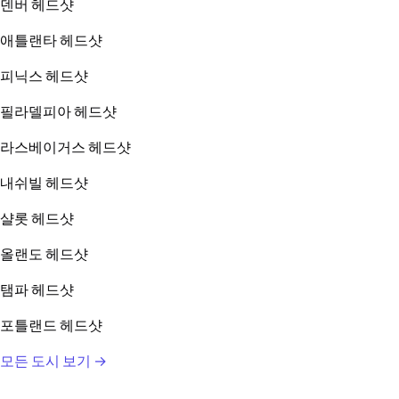
덴버 헤드샷
애틀랜타 헤드샷
피닉스 헤드샷
필라델피아 헤드샷
라스베이거스 헤드샷
내쉬빌 헤드샷
샬롯 헤드샷
올랜도 헤드샷
탬파 헤드샷
포틀랜드 헤드샷
모든 도시 보기 →