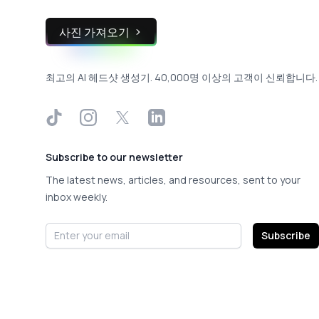
사진 가져오기
최고의 AI 헤드샷 생성기. 40,000명 이상의 고객이 신뢰합니다.
TikTok
Instagram
X
LinkedIn
Subscribe to our newsletter
The latest news, articles, and resources, sent to your
inbox weekly.
Email address
Subscribe