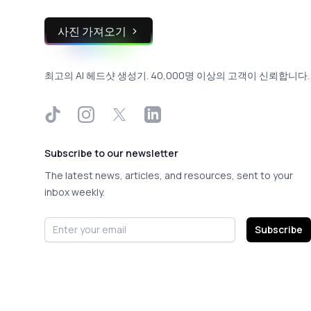
사진 가져오기
최고의 AI 헤드샷 생성기. 40,000명 이상의 고객이 신뢰합니다.
TikTok
Instagram
X
LinkedIn
Subscribe to our newsletter
The latest news, articles, and resources, sent to your
inbox weekly.
Email address
Subscribe