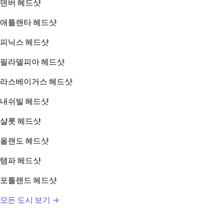
덴버 헤드샷
애틀랜타 헤드샷
피닉스 헤드샷
필라델피아 헤드샷
라스베이거스 헤드샷
내쉬빌 헤드샷
샬롯 헤드샷
올랜도 헤드샷
탬파 헤드샷
포틀랜드 헤드샷
모든 도시 보기 →