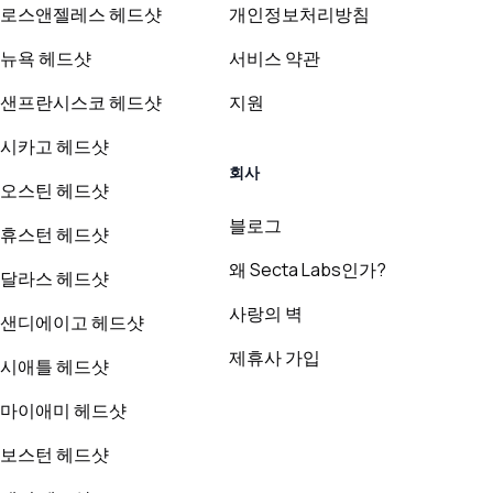
로스앤젤레스 헤드샷
개인정보처리방침
뉴욕 헤드샷
서비스 약관
샌프란시스코 헤드샷
지원
시카고 헤드샷
회사
오스틴 헤드샷
블로그
휴스턴 헤드샷
왜 Secta Labs인가?
달라스 헤드샷
사랑의 벽
샌디에이고 헤드샷
제휴사 가입
시애틀 헤드샷
마이애미 헤드샷
보스턴 헤드샷