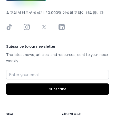
최고의 AI 헤드샷 생성기. 40,000명 이상의 고객이 신뢰합니다.
TikTok
Instagram
X
LinkedIn
Subscribe to our newsletter
The latest news, articles, and resources, sent to your inbox
weekly.
Email address
Subscribe
제품
시티 헤드샷