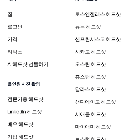
집
로스앤젤레스 헤드샷
로그인
뉴욕 헤드샷
가격
샌프란시스코 헤드샷
리믹스
시카고 헤드샷
AI 헤드샷 선물하기
오스틴 헤드샷
휴스턴 헤드샷
올인원 사진 촬영
달라스 헤드샷
전문가용 헤드샷
샌디에이고 헤드샷
LinkedIn 헤드샷
시애틀 헤드샷
배우 헤드샷
마이애미 헤드샷
기업 헤드샷
보스턴 헤드샷