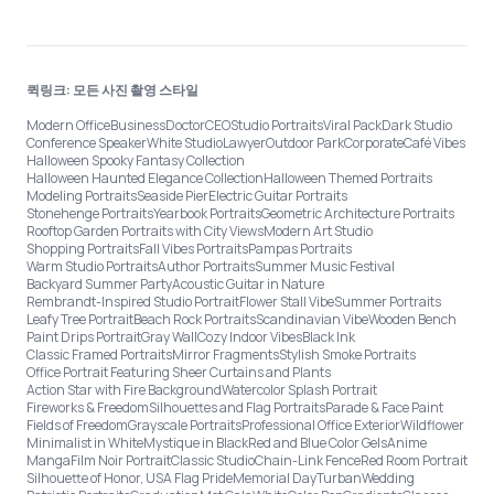
퀵링크: 모든 사진 촬영 스타일
Modern Office
Business
Doctor
CEO
Studio Portraits
Viral Pack
Dark Studio
Conference Speaker
White Studio
Lawyer
Outdoor Park
Corporate
Café Vibes
Halloween Spooky Fantasy Collection
Halloween Haunted Elegance Collection
Halloween Themed Portraits
Modeling Portraits
Seaside Pier
Electric Guitar Portraits
Stonehenge Portraits
Yearbook Portraits
Geometric Architecture Portraits
Rooftop Garden Portraits with City Views
Modern Art Studio
Shopping Portraits
Fall Vibes Portraits
Pampas Portraits
Warm Studio Portraits
Author Portraits
Summer Music Festival
Backyard Summer Party
Acoustic Guitar in Nature
Rembrandt-Inspired Studio Portrait
Flower Stall Vibe
Summer Portraits
Leafy Tree Portrait
Beach Rock Portraits
Scandinavian Vibe
Wooden Bench
Paint Drips Portrait
Gray Wall
Cozy Indoor Vibes
Black Ink
Classic Framed Portraits
Mirror Fragments
Stylish Smoke Portraits
Office Portrait Featuring Sheer Curtains and Plants
Action Star with Fire Background
Watercolor Splash Portrait
Fireworks & Freedom
Silhouettes and Flag Portraits
Parade & Face Paint
Fields of Freedom
Grayscale Portraits
Professional Office Exterior
Wildflower
Minimalist in White
Mystique in Black
Red and Blue Color Gels
Anime
Manga
Film Noir Portrait
Classic Studio
Chain-Link Fence
Red Room Portrait
Silhouette of Honor, USA Flag Pride
Memorial Day
Turban
Wedding