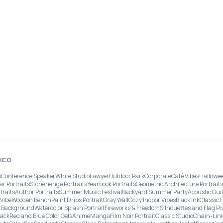
FICO
o
Conference Speaker
White Studio
Lawyer
Outdoor Park
Corporate
Café Vibes
Hallowee
ar Portraits
Stonehenge Portraits
Yearbook Portraits
Geometric Architecture Portraits
traits
Author Portraits
Summer Music Festival
Backyard Summer Party
Acoustic Gui
Vibe
Wooden Bench
Paint Drips Portrait
Gray Wall
Cozy Indoor Vibes
Black Ink
Classic 
re Background
Watercolor Splash Portrait
Fireworks & Freedom
Silhouettes and Flag Po
lack
Red and Blue Color Gels
Anime
Manga
Film Noir Portrait
Classic Studio
Chain-Link