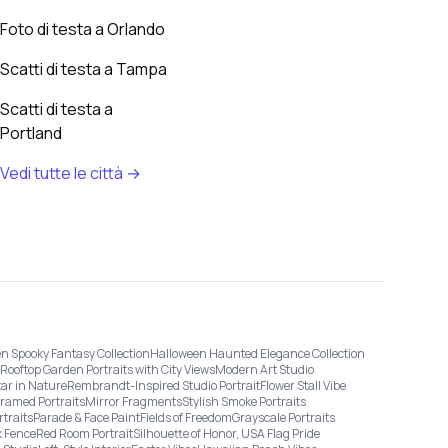
Foto di testa a Orlando
Scatti di testa a Tampa
Scatti di testa a
Portland
Vedi tutte le città →
n Spooky Fantasy Collection
Halloween Haunted Elegance Collection
Rooftop Garden Portraits with City Views
Modern Art Studio
tar in Nature
Rembrandt-Inspired Studio Portrait
Flower Stall Vibe
Framed Portraits
Mirror Fragments
Stylish Smoke Portraits
rtraits
Parade & Face Paint
Fields of Freedom
Grayscale Portraits
 Fence
Red Room Portrait
Silhouette of Honor, USA Flag Pride