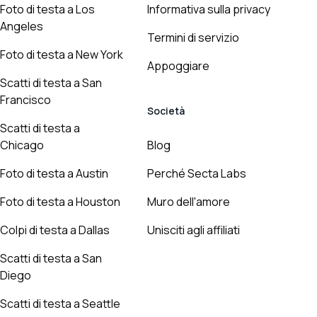
Foto di testa a Los
Informativa sulla privacy
Angeles
Termini di servizio
Foto di testa a New York
Appoggiare
Scatti di testa a San
Francisco
Società
Scatti di testa a
Chicago
Blog
Foto di testa a Austin
Perché Secta Labs
Foto di testa a Houston
Muro dell'amore
Colpi di testa a Dallas
Unisciti agli affiliati
Scatti di testa a San
Diego
Scatti di testa a Seattle