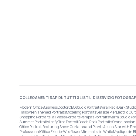
COLLEGAMENTI RAPIDI: TUTTI GLI STILI DI SERVIZIO FOTOGRA
Modern Office
Business
Doctor
CEO
Studio Portraits
Viral Pack
Dark Studi
Halloween Themed Portraits
Modeling Portraits
Seaside Pier
Electric Guit
Shopping Portraits
Fall Vibes Portraits
Pampas Portraits
Warm Studio Por
Summer Portraits
Leafy Tree Portrait
Beach Rock Portraits
Scandinavian 
Office Portrait Featuring Sheer Curtains and Plants
Action Star with Fi
Professional Office Exterior
Wildflower
Minimalist in White
Mystique in B