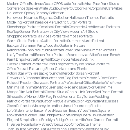
Modern Office
Business
Doctor
CEO
Studio Portraits
Viral Pack
Dark Studio
Conference Speaker
White Studio
Lawyer
Outdoor Park
Corporate
Café Vibes
Halloween Spooky Fantasy Collection
Halloween Haunted Elegance Collection
Halloween Themed Portraits
Modeling Portraits
Seaside Pier
Electric Guitar Portraits
Stonehenge Portraits
Yearbook Portraits
Geometric Architecture Portraits
Rooftop Garden Portraits with City Views
Modern Art Studio
Shopping Portraits
Fall Vibes Portraits
Pampas Portraits
Warm Studio Portraits
Author Portraits
Summer Music Festival
Backyard Summer Party
Acoustic Guitar in Nature
Rembrandt-Inspired Studio Portrait
Flower Stall Vibe
Summer Portraits
Leafy Tree Portrait
Beach Rock Portraits
Scandinavian Vibe
Wooden Bench
Paint Drips Portrait
Gray Wall
Cozy Indoor Vibes
Black Ink
Classic Framed Portraits
Mirror Fragments
Stylish Smoke Portraits
Office Portrait Featuring Sheer Curtains and Plants
Action Star with Fire Background
Watercolor Splash Portrait
Fireworks & Freedom
Silhouettes and Flag Portraits
Parade & Face Paint
Fields of Freedom
Grayscale Portraits
Professional Office Exterior
Wildflower
Minimalist in White
Mystique in Black
Red and Blue Color Gels
Anime
Manga
Film Noir Portrait
Classic Studio
Chain-Link Fence
Red Room Portrait
Silhouette of Honor, USA Flag Pride
Memorial Day
Turban
Wedding
Patriotic Portraits
Graduation
Met Gala
White
Color Pop
Gradients
Glasses
Glass Refraction
Motorcycle Leather Jacket
Recording Studio
Loft-Style Interior
Easter Vibes
Hawaiian Beach Vibes
Times Square
Bookshelves
Golden Gate Bridge at Night
Sydney Opera House
Western
Elegant Simple Studio
Brooklyn Bridge
Palouse Hills
Rose Garden Portrait
IT Server Room
Bakery Street Vibes
Laptop Office
Secta Theme
Joshua Tree National Park
Professional University
Valentine's Day