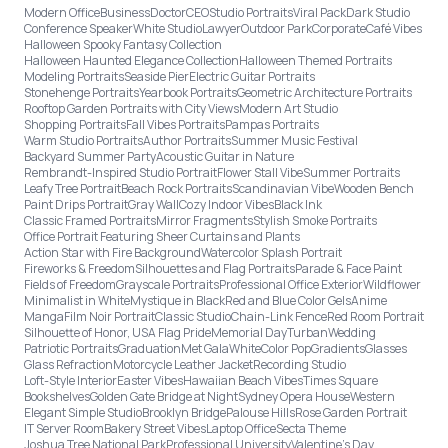
Modern Office
Business
Doctor
CEO
Studio Portraits
Viral Pack
Dark Studio
Conference Speaker
White Studio
Lawyer
Outdoor Park
Corporate
Café Vibes
Halloween Spooky Fantasy Collection
Halloween Haunted Elegance Collection
Halloween Themed Portraits
Modeling Portraits
Seaside Pier
Electric Guitar Portraits
Stonehenge Portraits
Yearbook Portraits
Geometric Architecture Portraits
Rooftop Garden Portraits with City Views
Modern Art Studio
Shopping Portraits
Fall Vibes Portraits
Pampas Portraits
Warm Studio Portraits
Author Portraits
Summer Music Festival
Backyard Summer Party
Acoustic Guitar in Nature
Rembrandt-Inspired Studio Portrait
Flower Stall Vibe
Summer Portraits
Leafy Tree Portrait
Beach Rock Portraits
Scandinavian Vibe
Wooden Bench
Paint Drips Portrait
Gray Wall
Cozy Indoor Vibes
Black Ink
Classic Framed Portraits
Mirror Fragments
Stylish Smoke Portraits
Office Portrait Featuring Sheer Curtains and Plants
Action Star with Fire Background
Watercolor Splash Portrait
Fireworks & Freedom
Silhouettes and Flag Portraits
Parade & Face Paint
Fields of Freedom
Grayscale Portraits
Professional Office Exterior
Wildflower
Minimalist in White
Mystique in Black
Red and Blue Color Gels
Anime
Manga
Film Noir Portrait
Classic Studio
Chain-Link Fence
Red Room Portrait
Silhouette of Honor, USA Flag Pride
Memorial Day
Turban
Wedding
Patriotic Portraits
Graduation
Met Gala
White
Color Pop
Gradients
Glasses
Glass Refraction
Motorcycle Leather Jacket
Recording Studio
Loft-Style Interior
Easter Vibes
Hawaiian Beach Vibes
Times Square
Bookshelves
Golden Gate Bridge at Night
Sydney Opera House
Western
Elegant Simple Studio
Brooklyn Bridge
Palouse Hills
Rose Garden Portrait
IT Server Room
Bakery Street Vibes
Laptop Office
Secta Theme
Joshua Tree National Park
Professional University
Valentine's Day