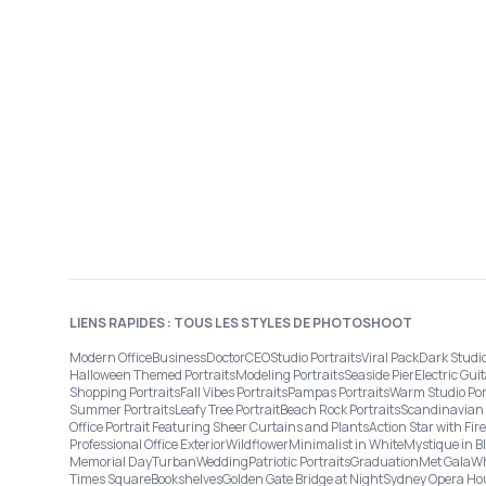
LIENS RAPIDES : TOUS LES STYLES DE PHOTOSHOOT
Modern Office
Business
Doctor
CEO
Studio Portraits
Viral Pack
Dark Studi
Halloween Themed Portraits
Modeling Portraits
Seaside Pier
Electric Guit
Shopping Portraits
Fall Vibes Portraits
Pampas Portraits
Warm Studio Por
Summer Portraits
Leafy Tree Portrait
Beach Rock Portraits
Scandinavian 
Office Portrait Featuring Sheer Curtains and Plants
Action Star with Fi
Professional Office Exterior
Wildflower
Minimalist in White
Mystique in B
Memorial Day
Turban
Wedding
Patriotic Portraits
Graduation
Met Gala
Wh
Times Square
Bookshelves
Golden Gate Bridge at Night
Sydney Opera Ho