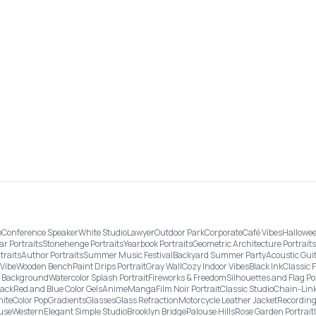
o
Conference Speaker
White Studio
Lawyer
Outdoor Park
Corporate
Café Vibes
Hallowee
ar Portraits
Stonehenge Portraits
Yearbook Portraits
Geometric Architecture Portraits
traits
Author Portraits
Summer Music Festival
Backyard Summer Party
Acoustic Gui
Vibe
Wooden Bench
Paint Drips Portrait
Gray Wall
Cozy Indoor Vibes
Black Ink
Classic 
re Background
Watercolor Splash Portrait
Fireworks & Freedom
Silhouettes and Flag Po
lack
Red and Blue Color Gels
Anime
Manga
Film Noir Portrait
Classic Studio
Chain-Link
ite
Color Pop
Gradients
Glasses
Glass Refraction
Motorcycle Leather Jacket
Recording
use
Western
Elegant Simple Studio
Brooklyn Bridge
Palouse Hills
Rose Garden Portrait