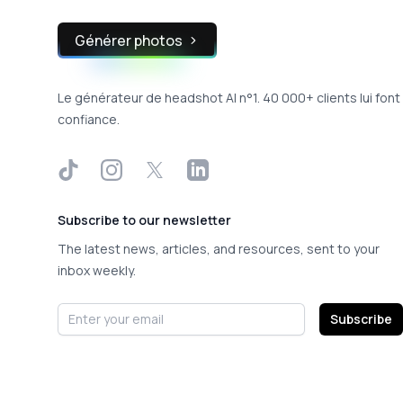
Générer photos
Le générateur de headshot AI n°1. 40 000+ clients lui font
confiance.
TikTok
Instagram
X
LinkedIn
Subscribe to our newsletter
The latest news, articles, and resources, sent to your
inbox weekly.
Email address
Subscribe