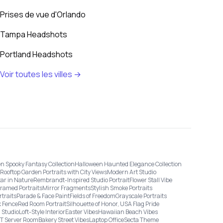
Prises de vue d'Orlando
Tampa Headshots
Portland Headshots
Voir toutes les villes →
n Spooky Fantasy Collection
Halloween Haunted Elegance Collection
Rooftop Garden Portraits with City Views
Modern Art Studio
tar in Nature
Rembrandt-Inspired Studio Portrait
Flower Stall Vibe
Framed Portraits
Mirror Fragments
Stylish Smoke Portraits
rtraits
Parade & Face Paint
Fields of Freedom
Grayscale Portraits
 Fence
Red Room Portrait
Silhouette of Honor, USA Flag Pride
 Studio
Loft-Style Interior
Easter Vibes
Hawaiian Beach Vibes
IT Server Room
Bakery Street Vibes
Laptop Office
Secta Theme