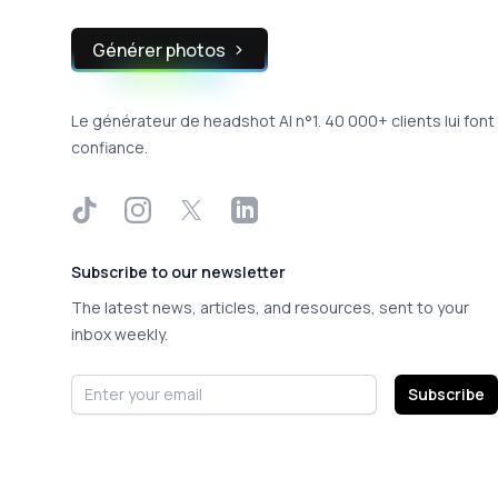
Générer photos
Le générateur de headshot AI n°1. 40 000+ clients lui font
confiance.
TikTok
Instagram
X
LinkedIn
Subscribe to our newsletter
The latest news, articles, and resources, sent to your
inbox weekly.
Email address
Subscribe