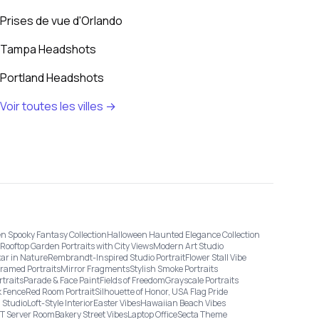
Prises de vue d'Orlando
Tampa Headshots
Portland Headshots
Voir toutes les villes →
n Spooky Fantasy Collection
Halloween Haunted Elegance Collection
Rooftop Garden Portraits with City Views
Modern Art Studio
tar in Nature
Rembrandt-Inspired Studio Portrait
Flower Stall Vibe
Framed Portraits
Mirror Fragments
Stylish Smoke Portraits
rtraits
Parade & Face Paint
Fields of Freedom
Grayscale Portraits
 Fence
Red Room Portrait
Silhouette of Honor, USA Flag Pride
 Studio
Loft-Style Interior
Easter Vibes
Hawaiian Beach Vibes
IT Server Room
Bakery Street Vibes
Laptop Office
Secta Theme