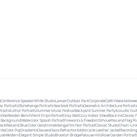
o
Conference Speaker
White Studio
Lawyer
Outdoor Park
Corporate
Café Vibes
Hallowee
ar Portraits
Stonehenge Portraits
Yearbook Portraits
Geometric Architecture Portraits
traits
Author Portraits
Summer Music Festival
Backyard Summer Party
Acoustic Gui
Vibe
Wooden Bench
Paint Drips Portrait
Gray Wall
Cozy Indoor Vibes
Black Ink
Classic 
re Background
Watercolor Splash Portrait
Fireworks & Freedom
Silhouettes and Flag Po
lack
Red and Blue Color Gels
Anime
Manga
Film Noir Portrait
Classic Studio
Chain-Link
ite
Color Pop
Gradients
Glasses
Glass Refraction
Motorcycle Leather Jacket
Recording
use
Western
Elegant Simple Studio
Brooklyn Bridge
Palouse Hills
Rose Garden Portrait