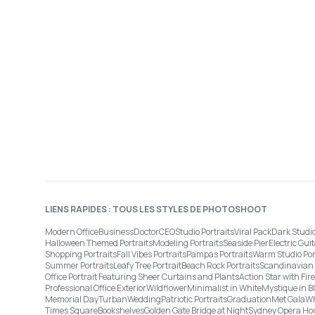
LIENS RAPIDES : TOUS LES STYLES DE PHOTOSHOOT
Modern Office
Business
Doctor
CEO
Studio Portraits
Viral Pack
Dark Studi
Halloween Themed Portraits
Modeling Portraits
Seaside Pier
Electric Guit
Shopping Portraits
Fall Vibes Portraits
Pampas Portraits
Warm Studio Por
Summer Portraits
Leafy Tree Portrait
Beach Rock Portraits
Scandinavian 
Office Portrait Featuring Sheer Curtains and Plants
Action Star with Fi
Professional Office Exterior
Wildflower
Minimalist in White
Mystique in B
Memorial Day
Turban
Wedding
Patriotic Portraits
Graduation
Met Gala
Wh
Times Square
Bookshelves
Golden Gate Bridge at Night
Sydney Opera Ho