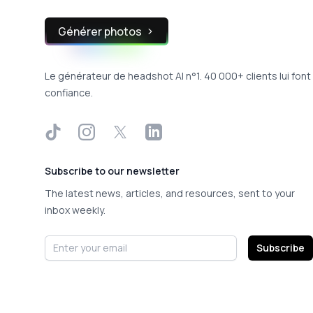
Générer photos
Le générateur de headshot AI n°1. 40 000+ clients lui font
confiance.
TikTok
Instagram
X
LinkedIn
Subscribe to our newsletter
The latest news, articles, and resources, sent to your
inbox weekly.
Email address
Subscribe