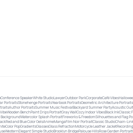
o
Conference Speaker
White Studio
Lawyer
Outdoor Park
Corporate
Café Vibes
Hallowee
ar Portraits
Stonehenge Portraits
Yearbook Portraits
Geometric Architecture Portraits
traits
Author Portraits
Summer Music Festival
Backyard Summer Party
Acoustic Gui
Vibe
Wooden Bench
Paint Drips Portrait
Gray Wall
Cozy Indoor Vibes
Black Ink
Classic 
re Background
Watercolor Splash Portrait
Fireworks & Freedom
Silhouettes and Flag Po
lack
Red and Blue Color Gels
Anime
Manga
Film Noir Portrait
Classic Studio
Chain-Link
ite
Color Pop
Gradients
Glasses
Glass Refraction
Motorcycle Leather Jacket
Recording
use
Western
Elegant Simple Studio
Brooklyn Bridge
Palouse Hills
Rose Garden Portrait