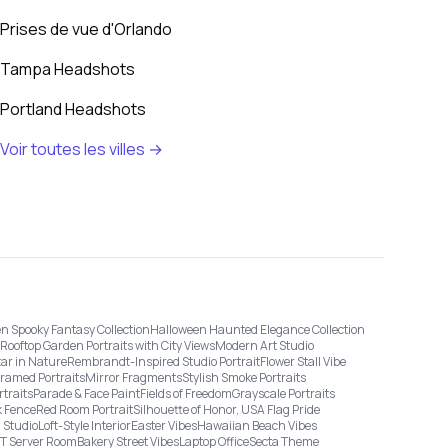
Prises de vue d'Orlando
Tampa Headshots
Portland Headshots
Voir toutes les villes →
n Spooky Fantasy Collection
Halloween Haunted Elegance Collection
Rooftop Garden Portraits with City Views
Modern Art Studio
tar in Nature
Rembrandt-Inspired Studio Portrait
Flower Stall Vibe
Framed Portraits
Mirror Fragments
Stylish Smoke Portraits
rtraits
Parade & Face Paint
Fields of Freedom
Grayscale Portraits
 Fence
Red Room Portrait
Silhouette of Honor, USA Flag Pride
 Studio
Loft-Style Interior
Easter Vibes
Hawaiian Beach Vibes
IT Server Room
Bakery Street Vibes
Laptop Office
Secta Theme