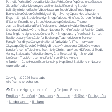
Patriotic Portraits
Graduation
Met Gala
White
Color Pop
Gradients
Glasses
Glass Refraction
Motorcycle Leather Jacket
Recording Studio
Loft-Style Interior
Easter Vibes
Hawaiian Beach Vibes
Times Square
Bookshelves
Golden Gate Bridge at Night
Sydney Opera House
Western
Elegant Simple Studio
Brooklyn Bridge
Palouse Hills
Rose Garden Portrait
IT Server Room
Bakery Street Vibes
Laptop Office
Secta Theme
Joshua Tree National Park
Professional University
Valentine's Day
Shadow of Window
Grand Teton National Park
Professional Fashion Outfit
New England Lighthouse
Central Park Bridge
Luxury Ride
Beach Sunset
Realtor
Luxury Yacht
Colorful Backdrops
Teacher
Modern Sunroom
Forsyth Park
Bryce Canyon National Park
Waterfall
The Interviewer
Cityscape
City Streets
City Bridge
Birthday
Professional Office
Old Money
London’s Iconic Telephone Booth
Jolly Christmas Vibes HD
Podcast Studio
Variety Styles
Lake Reflection
Snowy City Streets at Night
Brick Wall
Ice Cream Truck
Amusement Park
Airport
Pride Month
A Santorini Cave House Experience
Hip-Hop Street Style
Boho in Nature
Aurora Borealis
Copyright © 2026 Secta Labs
Alle Rechte vorbehalten.
Die einzige globale Lösung für jede Ethnie
English
•
Español
•
Deutsch
•
Français
•
한국어
•
Português
•
Nederlands
•
Italiano