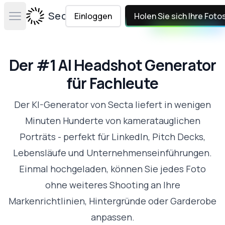
Secta Labs
Einloggen
Holen Sie sich Ihre Foto
Open main menu
Der #1 AI Headshot Generator
für Fachleute
Der KI-Generator von Secta liefert in wenigen
Minuten Hunderte von kameratauglichen
Porträts - perfekt für LinkedIn, Pitch Decks,
Lebensläufe und Unternehmenseinführungen.
Einmal hochgeladen, können Sie jedes Foto
ohne weiteres Shooting an Ihre
Markenrichtlinien, Hintergründe oder Garderobe
anpassen.