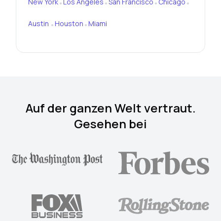
New York
Los Angeles
San Francisco
Chicago
•
•
•
•
Austin
Houston
Miami
•
•
Auf der ganzen Welt vertraut.
Gesehen bei