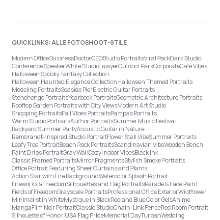
QUICKLINKS: ALLE FOTOSHOOT-STILE
Modern Office
Business
Doctor
CEO
Studio Portraits
Viral Pack
Dark Studio
Conference Speaker
White Studio
Lawyer
Outdoor Park
Corporate
Café Vibes
Halloween Spooky Fantasy Collection
Halloween Haunted Elegance Collection
Halloween Themed Portraits
Modeling Portraits
Seaside Pier
Electric Guitar Portraits
Stonehenge Portraits
Yearbook Portraits
Geometric Architecture Portraits
Rooftop Garden Portraits with City Views
Modern Art Studio
Shopping Portraits
Fall Vibes Portraits
Pampas Portraits
Warm Studio Portraits
Author Portraits
Summer Music Festival
Backyard Summer Party
Acoustic Guitar in Nature
Rembrandt-Inspired Studio Portrait
Flower Stall Vibe
Summer Portraits
Leafy Tree Portrait
Beach Rock Portraits
Scandinavian Vibe
Wooden Bench
Paint Drips Portrait
Gray Wall
Cozy Indoor Vibes
Black Ink
Classic Framed Portraits
Mirror Fragments
Stylish Smoke Portraits
Office Portrait Featuring Sheer Curtains and Plants
Action Star with Fire Background
Watercolor Splash Portrait
Fireworks & Freedom
Silhouettes and Flag Portraits
Parade & Face Paint
Fields of Freedom
Grayscale Portraits
Professional Office Exterior
Wildflower
Minimalist in White
Mystique in Black
Red and Blue Color Gels
Anime
Manga
Film Noir Portrait
Classic Studio
Chain-Link Fence
Red Room Portrait
Silhouette of Honor, USA Flag Pride
Memorial Day
Turban
Wedding