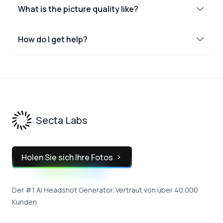
What is the picture quality like?
How do I get help?
Footer
Secta Labs
Holen Sie sich Ihre Fotos
Der #1 AI Headshot Generator. Vertraut von über 40.000
Kunden.